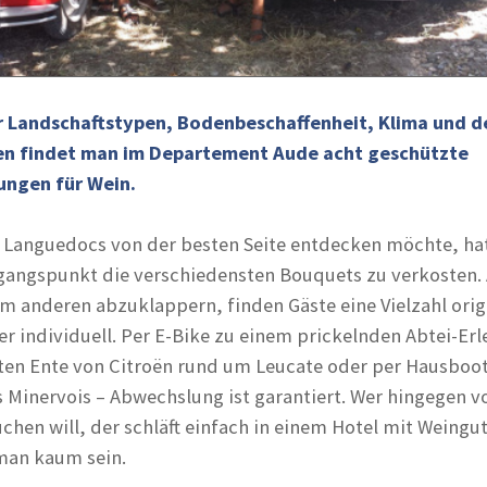
 Landschaftstypen, Bodenbeschaffenheit, Klima und d
ten findet man im Departement Aude acht geschützte
ungen für Wein.
 Languedocs von der besten Seite entdecken möchte, hat
gangspunkt die verschiedensten Bouquets zu verkosten. 
m anderen abzuklappern, finden Gäste eine Vielzahl orig
r individuell. Per E-Bike zu einem prickelnden Abtei-Erl
nten Ente von Citroën rund um Leucate oder per Hausboo
s Minervois – Abwechslung ist garantiert. Wer hingegen vo
hen will, der schläft einfach in einem Hotel mit Weingut
man kaum sein.