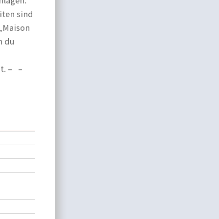
hlagen.
iten sind
 „Maison
n du
t. – –