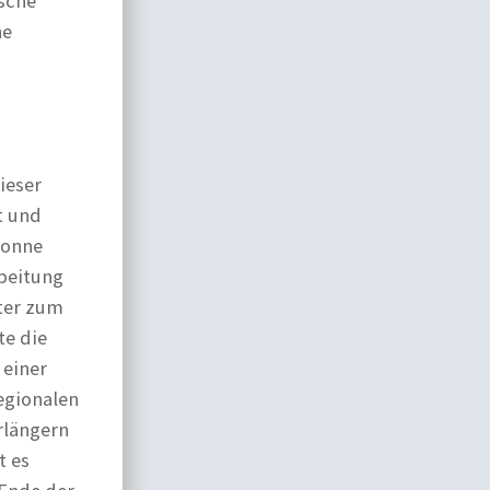
sche
he
ieser
t und
sonne
rbeitung
iter zum
te die
 einer
egionalen
rlängern
t es