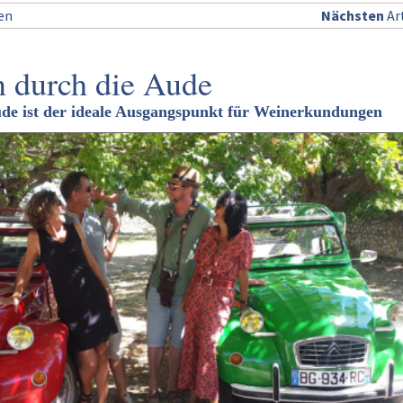
sen
Nächsten
Art
 durch die Aude
de ist der ideale Ausgangspunkt für Weinerkundungen