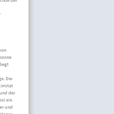
 Ende der
r
 von
bonne
liegt
e. Die
timität
 und der
ist ein
er und