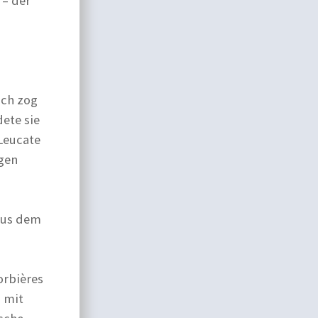
 – der
ich zog
dete sie
 Leucate
igen
 aus dem
orbières
g mit