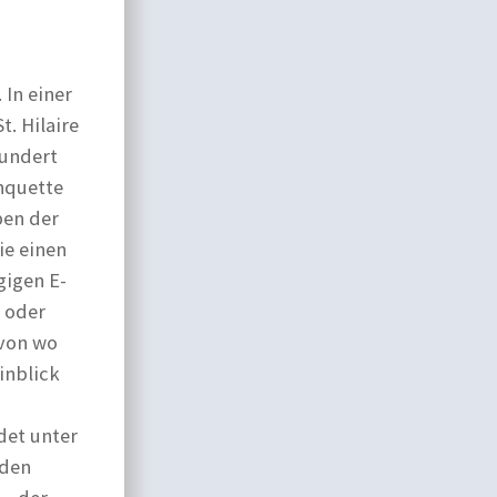
In einer
t. Hilaire
hundert
nquette
ben der
ie einen
gigen E-
n oder
 von wo
inblick
det unter
 den