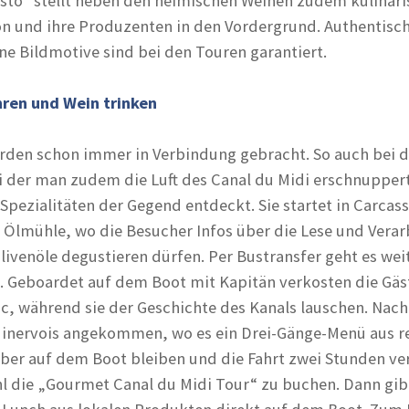
sto“ stellt neben den heimischen Weinen zudem kulinari
on und ihre Produzenten in den Vordergrund. Authentisc
ne Bildmotive sind bei den Touren garantiert.
ren und Wein trinken
den schon immer in Verbindung gebracht. So auch bei d
ei der man zudem die Luft des Canal du Midi erschnupper
Spezialitäten der Gegend entdeckt. Sie startet in Carcas
r Ölmühle, wo die Besucher Infos über die Lese und Vera
Olivenöle degustieren dürfen. Per Bustransfer geht es we
. Geboardet auf dem Boot mit Kapitän verkosten die Gäs
, während sie der Geschichte des Kanals lauschen. Nach
Minervois angekommen, wo es ein Drei-Gänge-Menü aus r
ieber auf dem Boot bleiben und die Fahrt zwei Stunden ve
l die „Gourmet Canal du Midi Tour“ zu buchen. Dann gib