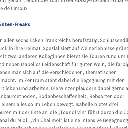
Gut genährt endet die Tour in der Abbaye de Saint-Hilaire
e de Limoux.
 Enten-Freaks
in allen sechs Ecken Frankreichs berufstätig. Schlussendl
ück in ihre Heimat. Spezialisiert auf Weinerlebnisse grün
 Mit zwei anderen Kolleginnen bietet sie Touren rund um
ind neben Isabelles Leidenschaft für guten Wein, die farb
enen man sich auf die verschiedenen, thematischen
macht. Im Zentrum steht dabei die Begegnung mit den
rt leben und arbeiten. Die Winzer plaudern dabei gerne
Anbaumethoden, Bodenbeschaffenheit, Rebsorten oder
 einem alles so im Leben bewegt. Isabelle bietet drei
ren mit der Ente an: die „Tour di vin“ führt durch die C
nal du Midi, „Vin Chai moi“ ist eine intensive Begegnun