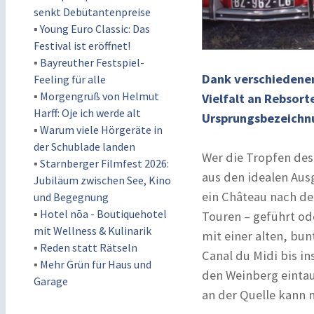
senkt Debütantenpreise
▪
Young Euro Classic: Das
Festival ist eröffnet!
▪
Bayreuther Festspiel-
Dank verschiedener
Feeling für alle
▪
Morgengruß von Helmut
Vielfalt an Rebsor
Harff: Oje ich werde alt
Ursprungsbezeichn
▪
Warum viele Hörgeräte in
der Schublade landen
Wer die Tropfen des
▪
Starnberger Filmfest 2026:
aus den idealen Aus
Jubiläum zwischen See, Kino
ein Château nach de
und Begegnung
▪
Hotel nōa - Boutiquehotel
Touren – geführt ode
mit Wellness & Kulinarik
mit einer alten, bu
▪
Reden statt Rätseln
Canal du Midi bis in
▪
Mehr Grün für Haus und
den Weinberg eintauc
Garage
an der Quelle kann 