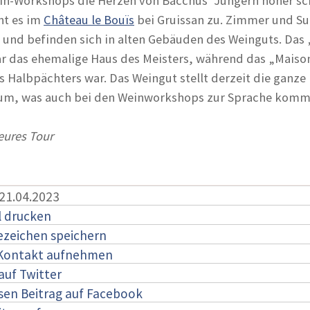
ein-Workshops die Herzen von Bacchus‘ Jüngern höher sc
ht es im
Château le Bouïs
bei Gruissan zu. Zimmer und Su
et und befinden sich in alten Gebäuden des Weinguts. Das
r das ehemalige Haus des Meisters, während das „Maiso
 Halbpächters war. Das Weingut stellt derzeit die ganze
 um, was auch bei den Weinworkshops zur Sprache komm
eures Tour
 21.04.2023
l drucken
ezeichen speichern
 Kontakt aufnehmen
auf Twitter
esen Beitrag auf Facebook