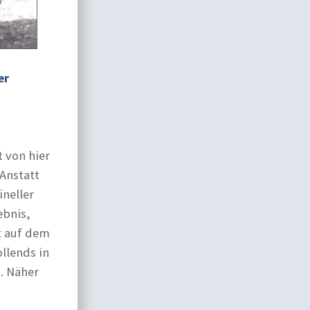
er
 von hier
Anstatt
ineller
ebnis,
t auf dem
llends in
. Näher