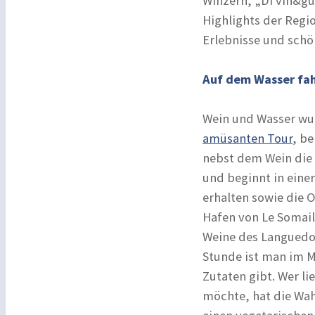
Winzern, „Di vin&gu
Highlights der Regi
Erlebnisse und schö
Auf dem Wasser fah
Wein und Wasser wur
amüsanten Tour
, b
nebst dem Wein die 
und beginnt in eine
erhalten sowie die 
Hafen von Le Somail
Weine des Languedoc
Stunde ist man im 
Zutaten gibt. Wer l
möchte, hat die Wah