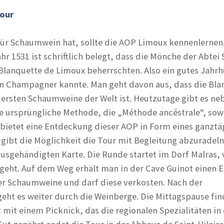
Tour
ür Schaumwein hat, sollte die AOP Limoux kennenlernen. 
 1531 ist schriftlich belegt, dass die Mönche der Abtei S
 Blanquette de Limoux beherrschten. Also ein gutes Jahr
n Champagner kannte. Man geht davon aus, dass die Bla
 ersten Schaumweine der Welt ist. Heutzutage gibt es ne
e ursprüngliche Methode, die „Méthode ancéstrale“, sow
bietet eine Entdeckung dieser AOP in Form eines ganztä
s gibt die Möglichkeit die Tour mit Begleitung abzuradel
 ausgehändigten Karte. Die Runde startet im Dorf Malras,
geht. Auf dem Weg erhält man in der Cave Guinot einen E
der Schaumweine und darf diese verkosten. Nach der
geht es weiter durch die Weinberge. Die Mittagspause fin
 mit einem Picknick, das die regionalen Spezialitäten in