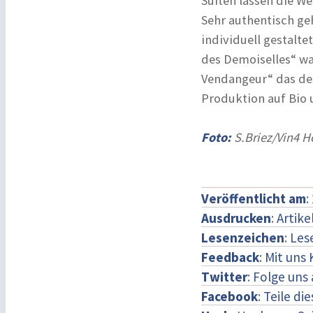
Suiten lassen die W
Sehr authentisch ge
individuell gestalt
des Demoiselles“ wa
Vendangeur“ das des
Produktion auf Bio
Foto:
S.Briez/Vin4 H
Veröffentlicht am
:
Ausdrucken
:
Artike
Lesenzeichen
:
Les
Feedback
:
Mit uns
Twitter
:
Folge uns 
Facebook
:
Teile di