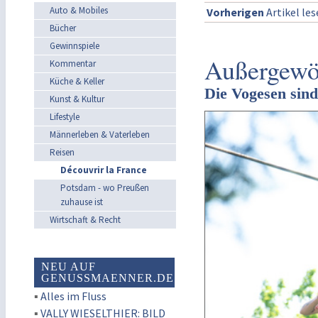
Auto & Mobiles
Vorherigen
Artikel le
Bücher
Gewinnspiele
Außergewöh
Kommentar
Küche & Keller
Die Vogesen sind
Kunst & Kultur
Lifestyle
Männerleben & Vaterleben
Reisen
Découvrir la France
Potsdam - wo Preußen
zuhause ist
Wirtschaft & Recht
NEU AUF
GENUSSMAENNER.DE
▪
Alles im Fluss
▪
VALLY WIESELTHIER: BILD