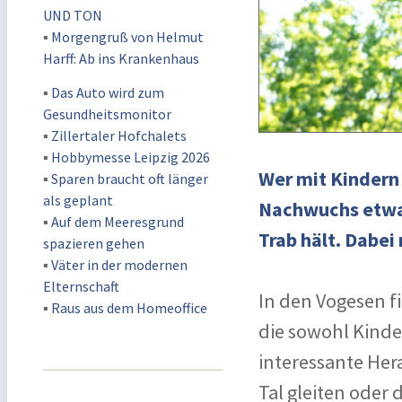
UND TON
▪
Morgengruß von Helmut
Harff: Ab ins Krankenhaus
▪
Das Auto wird zum
Gesundheitsmonitor
▪
Zillertaler Hofchalets
▪
Hobbymesse Leipzig 2026
Wer mit Kindern
▪
Sparen braucht oft länger
als geplant
Nachwuchs etwas
▪
Auf dem Meeresgrund
Trab hält. Dabei
spazieren gehen
▪
Väter in der modernen
Elternschaft
In den Vogesen f
▪
Raus aus dem Homeoffice
die sowohl Kinder
interessante Her
Tal gleiten oder