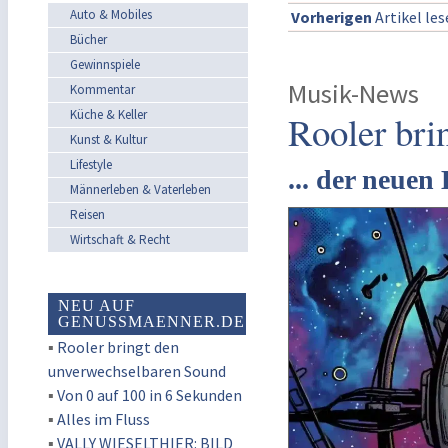
Auto & Mobiles
Vorherigen
Artikel le
Bücher
Gewinnspiele
Musik-News
Kommentar
Küche & Keller
Rooler bri
Kunst & Kultur
Lifestyle
... der neue
Männerleben & Vaterleben
Reisen
Wirtschaft & Recht
NEU AUF
GENUSSMAENNER.DE
▪
Rooler bringt den
unverwechselbaren Sound
▪
Von 0 auf 100 in 6 Sekunden
▪
Alles im Fluss
▪
VALLY WIESELTHIER: BILD