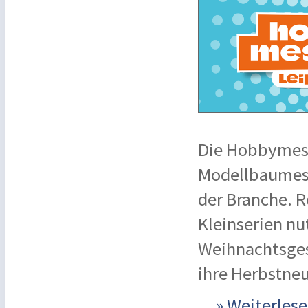
Die Hobbymess
Modellbaumess
der Branche. 
Kleinserien nu
Weihnachtsges
ihre Herbstne
...
» Weiterle