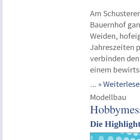
Am Schustererh
Bauernhof ganz
Weiden, hofei
Jahreszeiten p
verbinden den
einem bewirts
...
» Weiterle
Modellbau
Hobbymess
Die Highligh