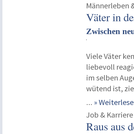
Männerleben &
Väter in d
Zwischen ne
Viele Väter ke
liebevoll reag
im selben Auge
wütend ist, zi
...
» Weiterle
Job & Karriere
Raus aus 