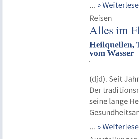
...
» Weiterle
Reisen
Alles im F
Heilquellen,
vom Wasser
(djd). Seit Ja
Der traditions
seine lange H
Gesundheitsa
...
» Weiterle