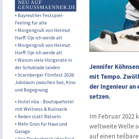
NEU AUF
GENUSSMAENNER.DE
▪
Bayreuther Festspiel-
Feeling für alle
▪
Morgengruß von Helmut
Harff: Oje ich werde alt
▪
Morgengruß von Helmut
Harff: Oje ich werde alt
▪
Warum viele Hörgeräte in
Jennifer Köhnsen
der Schublade landen
▪
Starnberger Filmfest 2026:
mit Tempo. Zwölf 
Jubiläum zwischen See, Kino
der Ingenieur an
und Begegnung
setzen.
▪
Hotel nōa - Boutiquehotel
mit Wellness & Kulinarik
Im Februar 2022 k
▪
Reden statt Rätseln
▪
Mehr Grün für Haus und
weltweite Welle s
Garage
auf einen teilbar
▪
Von Deutschrock über Soul