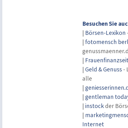
Besuchen Sie auc
|
Börsen-Lexikon
|
fotomensch berl
genussmaenner.
|
Frauenfinanzsei
|
Geld & Genuss
- 
alle
|
geniesserinnen.
|
gentleman today
|
instock
der Börs
|
marketingmensch
Internet