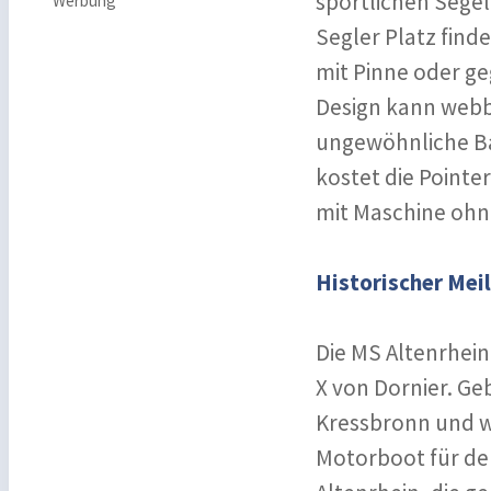
sportlichen Segel
Werbung
Segler Platz find
mit Pinne oder ge
Design kann webba
ungewöhnliche Bar
kostet die Pointe
mit Maschine ohne
Historischer Mei
Die MS Altenrhei
X von Dornier. Ge
Kressbronn und wu
Motorboot für den