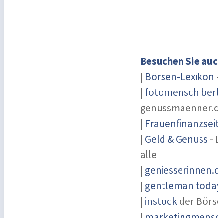
Besuchen Sie auc
|
Börsen-Lexikon
|
fotomensch berl
genussmaenner.
|
Frauenfinanzsei
|
Geld & Genuss
- 
alle
|
geniesserinnen.
|
gentleman today
|
instock
der Börs
|
marketingmensch