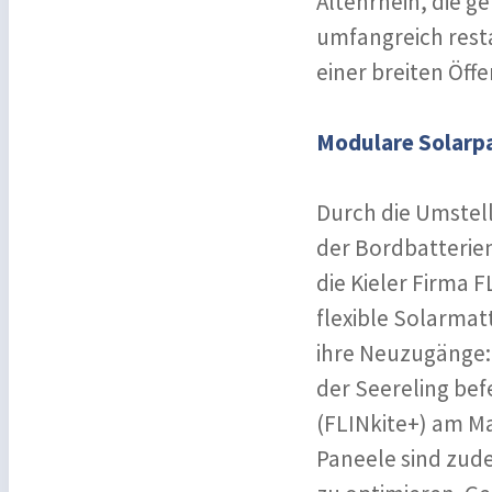
Altenrhein, die g
umfangreich resta
einer breiten Öff
Modulare Solarpa
Durch die Umstell
der Bordbatterien
die Kieler Firma F
flexible Solarmat
ihre Neuzugänge: 
der Seereling befe
(FLINkite+) am M
Paneele sind zud