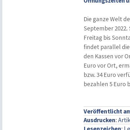
Öffnungszeiten u
Die ganze Welt de
September 2022. S
Freitag bis Sonnt
findet parallel di
den Kassen vor Or
Euro vor Ort, ermä
bzw. 34 Euro verf
bezahlen 5 Euro b
Veröffentlicht a
Ausdrucken
:
Arti
Lesenzeichen
:
Le