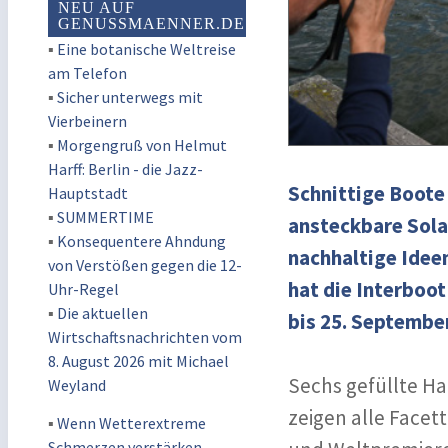
NEU AUF
GENUSSMAENNER.DE
▪
Eine botanische Weltreise
am Telefon
▪
Sicher unterwegs mit
Vierbeinern
▪
Morgengruß von Helmut
Harff: Berlin - die Jazz-
Schnittige Boote
Hauptstadt
▪
SUMMERTIME
ansteckbare Sola
▪
Konsequentere Ahndung
nachhaltige Ideen
von Verstößen gegen die 12-
hat die Interboot
Uhr-Regel
▪
Die aktuellen
bis 25. September
Wirtschaftsnachrichten vom
8. August 2026 mit Michael
Sechs gefüllte H
Weyland
zeigen alle Face
▪
Wenn Wetterextreme
Schmerzen verstärken