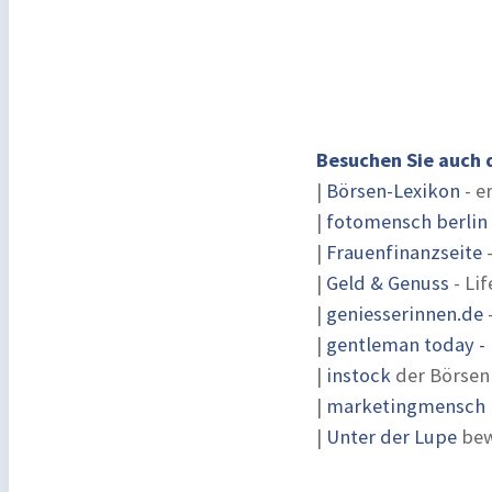
Besuchen Sie auch 
|
Börsen-Lexikon
- e
|
fotomensch berlin
|
Frauenfinanzseite
-
|
Geld & Genuss
- Lif
|
geniesserinnen.de
|
gentleman today - 
|
instock
der Börsen
|
marketingmensch |
|
Unter der Lupe
bew