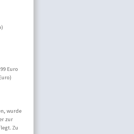
o)
,99 Euro
Euro)
en, wurde
er zur
legt. Zu