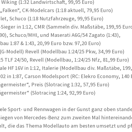
 Wiking (1:32 Landwirtschaft, 99,95 Euro)
„Falken“, CK-Modelcars (1:18 aktuell, 79,95 Euro)
let, Schuco (1:18 Nutzfahrzeuge, 99,95 Euro)
-Sieger in 1:12, CMR (Sammeln div. Maßstäbe, 199,95 Eur
:90), Schuco/MHI, und Maserati A6G/54 Zagato (1:43),
au 1:87 & 1:43, 20,99 Euro bzw. 97,20 Euro)
(G-Modell) Revell (Modellbau 1:24/25 Pkw, 34,99 Euro)
 TLF 24/50, Revell (Modellbau, 1:24/25 Nfz, 81,99 Euro)
rale HF 16V in 1:12, Italerie (Modellbau div. Maßstäbe, 199
02 in 1:87, Carson Modelsport (RC: Elekro Economy, 140 
germeister“, Preis (Slotracing 1:32, 57,95 Euro)
Jägermeister“ (Slotracing 1:24, 92,99 Euro)
iele Sport- und Rennwagen in der Gunst ganz oben stand
Siegen von Mercedes-Benz zum zweiten Mal hintereinand
lt, die das Thema Modellauto am besten umsetzt und pf