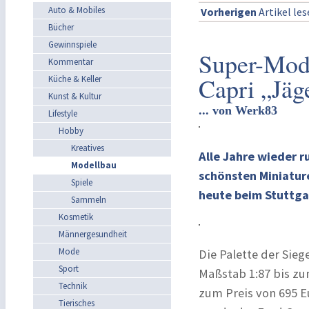
Auto & Mobiles
Vorherigen
Artikel le
Bücher
Gewinnspiele
Super-Mode
Kommentar
Capri „Jäg
Küche & Keller
Kunst & Kultur
... von Werk83
Lifestyle
Hobby
Kreatives
Alle Jahre wieder r
Modellbau
schönsten Miniatur
Spiele
heute beim Stuttga
Sammeln
Kosmetik
Männergesundheit
Mode
Die Palette der Sie
Sport
Maßstab 1:87 bis z
Technik
zum Preis von 695 
Tierisches