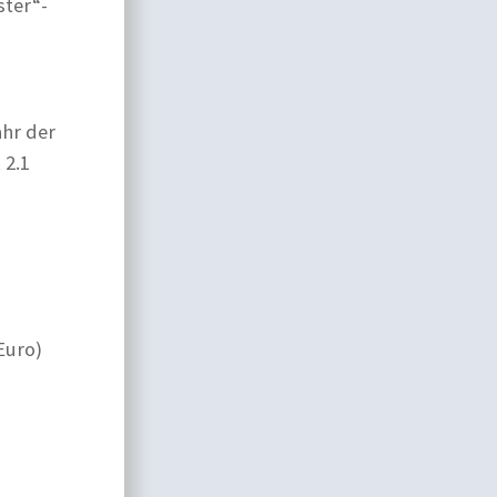
ster“-
ahr der
 2.1
Euro)
)