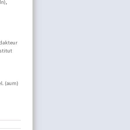
n),
edakteur
stitut
l. (aum)