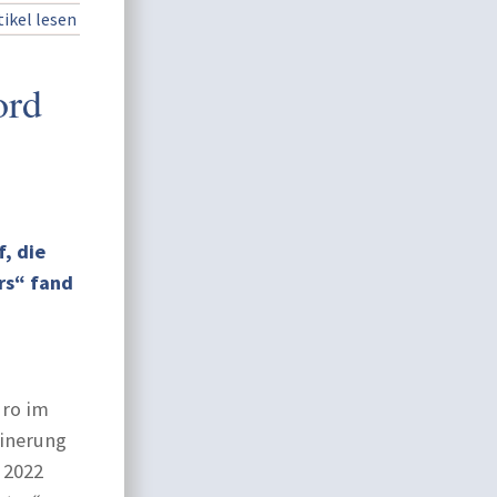
ikel lesen
ord
f, die
rs“ fand
uro im
einerung
 2022