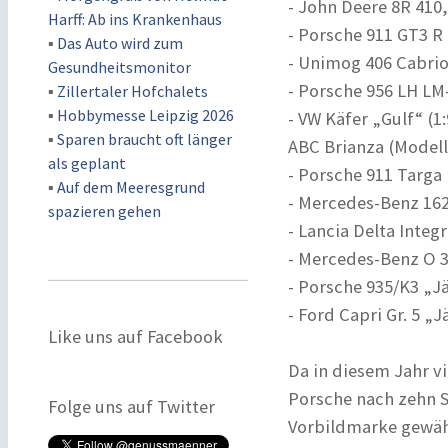
- John Deere 8R 410,
Harff: Ab ins Krankenhaus
- Porsche 911 GT3 R 
▪
Das Auto wird zum
- Unimog 406 Cabrio
Gesundheitsmonitor
- Porsche 956 LH LM
▪
Zillertaler Hofchalets
▪
Hobbymesse Leipzig 2026
- VW Käfer „Gulf“ (1
▪
Sparen braucht oft länger
ABC Brianza (Modellb
als geplant
- Porsche 911 Targa 
▪
Auf dem Meeresgrund
- Mercedes-Benz 1625
spazieren gehen
- Lancia Delta Integ
- Mercedes-Benz O 3
- Porsche 935/K3 „Jä
- Ford Capri Gr. 5 „
Like uns auf Facebook
Da in diesem Jahr v
Porsche nach zehn 
Folge uns auf Twitter
Vorbildmarke gewäh