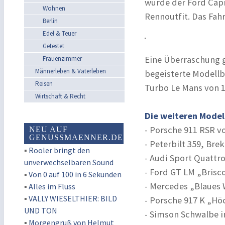
wurde der Ford Capr
Wohnen
Rennoutfit. Das Fah
Berlin
Edel & Teuer
Getestet
Eine Überraschung g
Frauenzimmer
Männerleben & Vaterleben
begeisterte Modellb
Reisen
Turbo Le Mans von 1
Wirtschaft & Recht
Die weiteren Model
- Porsche 911 RSR vo
NEU AUF
GENUSSMAENNER.DE
- Peterbilt 359, Bre
▪
Rooler bringt den
- Audi Sport Quattro
unverwechselbaren Sound
- Ford GT LM „Brisco
▪
Von 0 auf 100 in 6 Sekunden
- Mercedes „Blaues 
▪
Alles im Fluss
▪
VALLY WIESELTHIER: BILD
- Porsche 917 K „Höc
UND TON
- Simson Schwalbe in
▪
Morgengruß von Helmut