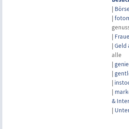
|
Börs
|
fotom
genus
|
Fraue
|
Geld 
alle
|
genie
|
gentl
|
insto
|
marke
& Inte
|
Unter