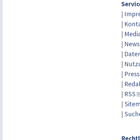
Servic
|
Impr
|
Kont
|
Medi
|
News
|
Date
|
Nutz
|
Press
|
Reda
|
RSS
|
Site
|
Such
Rechtl