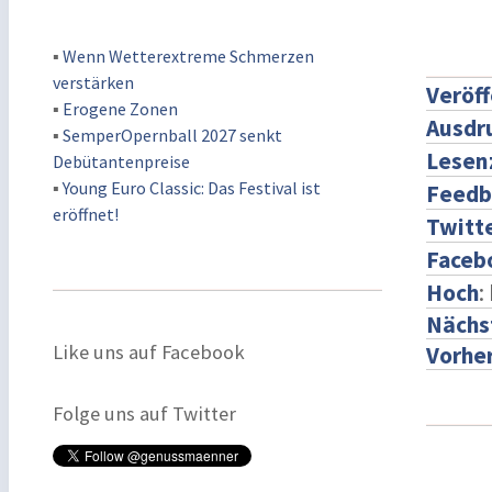
▪
Wenn Wetterextreme Schmerzen
verstärken
Veröff
▪
Erogene Zonen
Ausdr
▪
SemperOpernball 2027 senkt
Lesen
Debütantenpreise
▪
Young Euro Classic: Das Festival ist
Feedb
eröffnet!
Twitt
Faceb
Hoch
:
Nächst
Like uns auf Facebook
Vorher
Folge uns auf Twitter