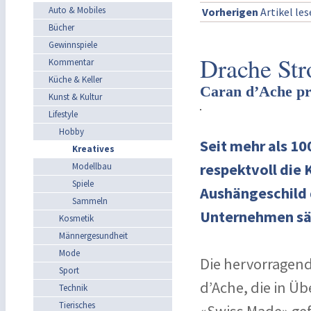
Auto & Mobiles
Vorherigen
Artikel le
Bücher
Gewinnspiele
Drache Str
Kommentar
Küche & Keller
Caran d’Ache prä
Kunst & Kultur
Lifestyle
Hobby
Seit mehr als 1
Kreatives
respektvoll die 
Modellbau
Spiele
Aushängeschild 
Sammeln
Unternehmen säm
Kosmetik
Männergesundheit
Mode
Die hervorragend
Sport
d’Ache, die in Ü
Technik
Tierisches