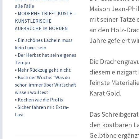
alle Fälle
Maison Jean-Phil
▪
MODERNE TRIFFT KÜSTE –
mit seiner Tatze 
KÜNSTLERISCHE
AUFBRÜCHE IM NORDEN
an den Holz-Drac
Jahre gefeiert wi
▪
Ein schönes Lächeln muss
kein Luxus sein
▪
Der Herbst hat sein eigenes
Die Drachengravu
Tempo
▪
Mehr Rückzug geht nicht
diesem einzigart
▪
Buch der Woche: "Was du
feinste Material
schon immer über Wirtschaft
Karat Gold.
wissen wolltest"
▪
Kochen wie die Profis
▪
Sicher fahren mit Extra-
Das Schreibgerät
Last
den kostbaren La
Gelbtöne ergänzt