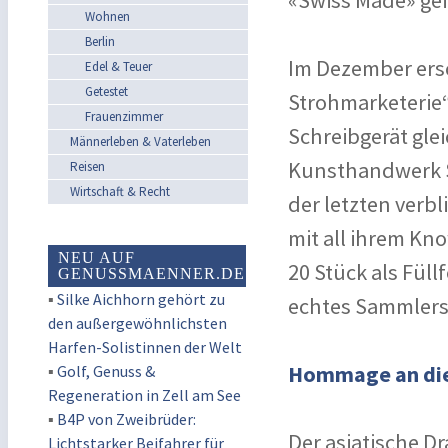
«Swiss Made» gef
Wohnen
Berlin
Im Dezember ersc
Edel & Teuer
Getestet
Strohmarketerie“
Frauenzimmer
Schreibgerät gle
Männerleben & Vaterleben
Kunsthandwerk S
Reisen
Wirtschaft & Recht
der letzten verbl
mit all ihrem Kn
NEU AUF
20 Stück als Füll
GENUSSMAENNER.DE
▪
Silke Aichhorn gehört zu
echtes Sammlers
den außergewöhnlichsten
Harfen-Solistinnen der Welt
Hommage an die 
▪
Golf, Genuss &
Regeneration in Zell am See
▪
B4P von Zweibrüder:
Der asiatische D
Lichtstarker Beifahrer für