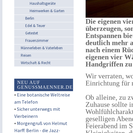
Haushaltsgeräte
Heimwerken & Garten
Berlin
Die eigenen vie
Edel & Teuer
überzeugen, so
Getestet
Entspannen biet
Frauenzimmer
deutlich mehr 
Männerleben & Vaterleben
nach einem Rüc
Reisen
eigenen vier W
Wirtschaft & Recht
Handgriffen zu
Wir verraten, w
Einrichtung für
NEU AUF
GENUSSMAENNER.DE
▪
Eine botanische Weltreise
Ob alleine, zu z
am Telefon
Zuhause sollte i
▪
Sicher unterwegs mit
Wohlfühlcharakte
Vierbeinern
geselligen Aben
▪
Morgengruß von Helmut
Feierabend im Se
Harff: Berlin - die Jazz-