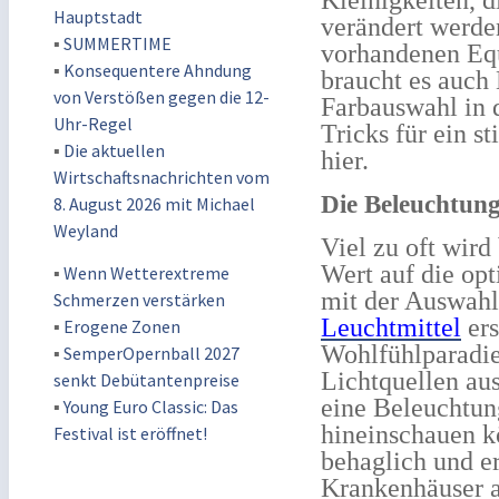
Kleinigkeiten, 
Hauptstadt
verändert werde
▪
SUMMERTIME
vorhandenen Equ
▪
Konsequentere Ahndung
braucht es auch
von Verstößen gegen die 12-
Farbauswahl in 
Uhr-Regel
Tricks für ein 
▪
Die aktuellen
hier.
Wirtschaftsnachrichten vom
Die Beleuchtung
8. August 2026 mit Michael
Weyland
Viel zu oft wird
Wert auf die opt
▪
Wenn Wetterextreme
mit der Auswahl
Schmerzen verstärken
Leuchtmittel
ers
▪
Erogene Zonen
Wohlfühlparadie
▪
SemperOpernball 2027
Lichtquellen aus
senkt Debütantenpreise
eine Beleuchtung
▪
Young Euro Classic: Das
hineinschauen k
Festival ist eröffnet!
behaglich und er
Krankenhäuser a