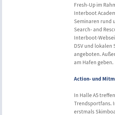
Fresh-Up im Rahm
Interboot Academy
Seminaren rund u
Search- and Resc
Interboot-Webse
DSV und lokalen 
angeboten. Außer
am Hafen geben.
Action- und Mitm
In Halle A5 treffe
Trendsportfans. I
erstmals Skimboa