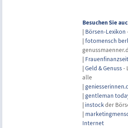
Besuchen Sie auc
|
Börsen-Lexikon
|
fotomensch berl
genussmaenner.
|
Frauenfinanzsei
|
Geld & Genuss
- 
alle
|
geniesserinnen.
|
gentleman today
|
instock
der Börs
|
marketingmensch
Internet