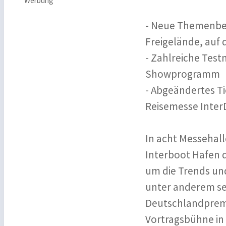
Werbung
- Neue Themenber
Freigelände, auf
- Zahlreiche Tes
Showprogramm
- Abgeändertes Ti
Reisemesse Inter
In acht Messehal
Interboot Hafen dr
um die Trends un
unter anderem sei
Deutschlandpremi
Vortragsbühne in 