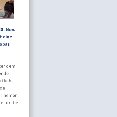
8. Nov.
t eine
ropas
ter dem
ende
tlich,
nde
e Themen
e für die