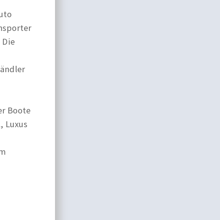
uto
nsporter
 Die
Händler
er Boote
l, Luxus
em