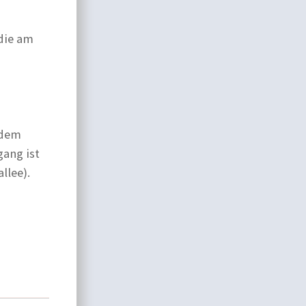
die am
 dem
gang ist
llee).