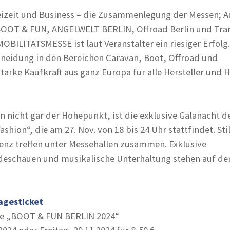
eizeit und Business – die Zusammenlegung der Messen; A
OOT & FUN, ANGELWELT BERLIN, Offroad Berlin und Tra
OBILITÄTSMESSE ist laut Veranstalter ein riesiger Erfolg.
neidung in den Bereichen Caravan, Boot, Offroad und
tarke Kaufkraft aus ganz Europa für alle Hersteller und 
 nicht gar der Höhepunkt, ist die exklusive Galanacht d
shion“, die am 27. Nov. von 18 bis 24 Uhr stattfindet. Sti
enz treffen unter Messehallen zusammen. Exklusive
deschauen und musikalische Unterhaltung stehen auf d
Tagesticket
die „BOOT & FUN BERLIN 2024“