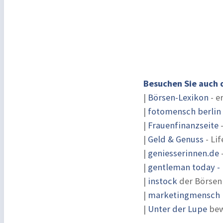
Besuchen Sie auch 
|
Börsen-Lexikon
- e
|
fotomensch berlin
|
Frauenfinanzseite
-
|
Geld & Genuss
- Lif
|
geniesserinnen.de
|
gentleman today - 
|
instock
der Börsen
|
marketingmensch |
|
Unter der Lupe
bew