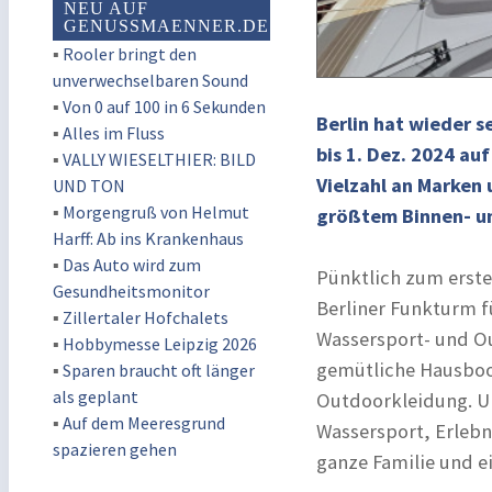
NEU AUF
GENUSSMAENNER.DE
▪
Rooler bringt den
unverwechselbaren Sound
▪
Von 0 auf 100 in 6 Sekunden
Berlin hat wieder 
▪
Alles im Fluss
bis 1. Dez. 2024 au
▪
VALLY WIESELTHIER: BILD
Vielzahl an Marken
UND TON
▪
Morgengruß von Helmut
größtem Binnen- un
Harff: Ab ins Krankenhaus
▪
Das Auto wird zum
Pünktlich zum erst
Gesundheitsmonitor
Berliner Funkturm 
▪
Zillertaler Hofchalets
Wassersport- und Ou
▪
Hobbymesse Leipzig 2026
gemütliche Hausboo
▪
Sparen braucht oft länger
als geplant
Outdoorkleidung. U
▪
Auf dem Meeresgrund
Wassersport, Erlebn
spazieren gehen
ganze Familie und 