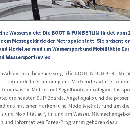
seine Wasserspiele: Die BOOT & FUN BERLIN findet vom 2
f dem Messegelände der Metropole statt. Sie präsentier
 und Modellen rund um Wassersport und Mobilität in Eu
d Wassersportrevier.
en Adventswochenende sorgt die BOOT & FUN BERLIN un
für sommerliche Stimmung und Vorfreude auf die komm
tdoorsaison: Motor- und Segelboote von elegant bis spor
te, die neusten SUP-Boards, Angelkajaks und die passe
nd das mit einer Marken- und Modellvielfalt rund um di
is und Mobilität auf, im und am Wasser. Mitmachangebot
ein und informatives Foren-Programm gehören dazu.