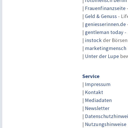
|
fotomensch berlin
|
Frauenfinanzseite
-
|
Geld & Genuss
- Lif
|
geniesserinnen.de
|
gentleman today - 
|
instock
der Börsen
|
marketingmensch |
|
Unter der Lupe
bew
Service
|
Impressum
|
Kontakt
|
Mediadaten
|
Newsletter
|
Datenschutzhinwe
|
Nutzungshinweise