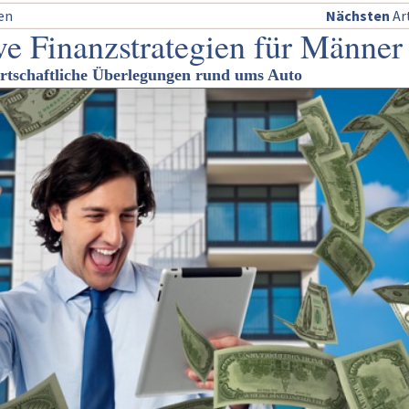
sen
Nächsten
Art
e Finanzstrategien für Männer
irtschaftliche Überlegungen rund ums Auto