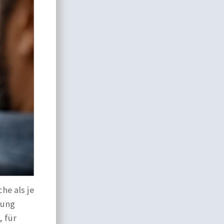
he als je
rung
, für