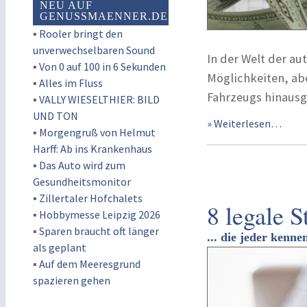
NEU AUF
GENUSSMAENNER.DE
▪
Rooler bringt den
unverwechselbaren Sound
In der Welt der au
▪
Von 0 auf 100 in 6 Sekunden
Möglichkeiten, ab
▪
Alles im Fluss
Fahrzeugs hinausg
▪
VALLY WIESELTHIER: BILD
UND TON
» Weiterlesen…
▪
Morgengruß von Helmut
Harff: Ab ins Krankenhaus
▪
Das Auto wird zum
Gesundheitsmonitor
▪
Zillertaler Hofchalets
8 legale S
▪
Hobbymesse Leipzig 2026
▪
Sparen braucht oft länger
... die jeder kennen
als geplant
▪
Auf dem Meeresgrund
spazieren gehen