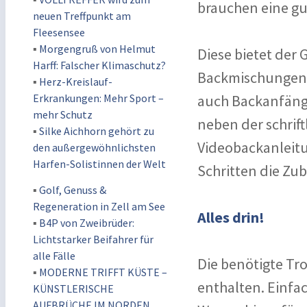
brauchen eine gu
neuen Treffpunkt am
Fleesensee
▪
Morgengruß von Helmut
Diese bietet der
Harff: Falscher Klimaschutz?
Backmischungen D
▪
Herz-Kreislauf-
Erkrankungen: Mehr Sport –
auch Backanfän
mehr Schutz
neben der schrif
▪
Silke Aichhorn gehört zu
Videobackanleitu
den außergewöhnlichsten
Harfen-Solistinnen der Welt
Schritten die Zu
▪
Golf, Genuss &
Regeneration in Zell am See
Alles drin!
▪
B4P von Zweibrüder:
Lichtstarker Beifahrer für
alle Fälle
Die benötigte Tro
▪
MODERNE TRIFFT KÜSTE –
enthalten. Einfa
KÜNSTLERISCHE
AUFBRÜCHE IM NORDEN