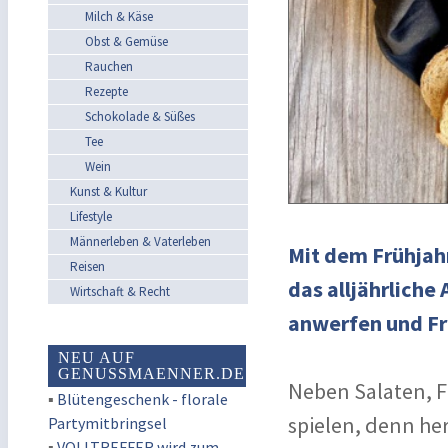
Milch & Käse
Obst & Gemüse
Rauchen
Rezepte
Schokolade & Süßes
Tee
Wein
Kunst & Kultur
Lifestyle
Männerleben & Vaterleben
Mit dem Frühjah
Reisen
das alljährliche 
Wirtschaft & Recht
anwerfen und Fr
NEU AUF
GENUSSMAENNER.DE
Neben Salaten, Fl
▪
Blütengeschenk - florale
spielen, denn he
Partymitbringsel
▪
VOLLTREFFER wird zum