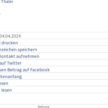
 Thaler
7
 04.04.2024
l drucken
ezeichen speichern
 Kontakt aufnehmen
auf Twitter
esen Beitrag auf Facebook
itenanfang
lesen
:
lesen
Werbung