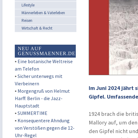
Lifestyle
Männerleben & Vaterleben
Reisen
Wirtschaft & Recht
NEU AUF
GENUSSMAENNER.DE
▪
Eine botanische Weltreise
am Telefon
▪
Sicher unterwegs mit
Vierbeinern
Im Juni 2024 jährt 
▪
Morgengruß von Helmut
Gipfel. Umfassender
Harff: Berlin - die Jazz-
Hauptstadt
▪
SUMMERTIME
1924 brach die brit
▪
Konsequentere Ahndung
Mallory auf, um den 
von Verstößen gegen die 12-
den Gipfel nicht und
Uhr-Regel