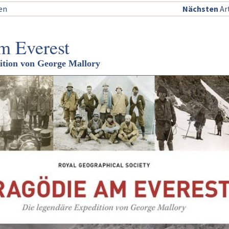
sen
Nächsten
Art
m Everest
ition von George Mallory