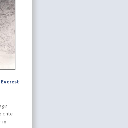
 Everest-
rge
eichte
 in