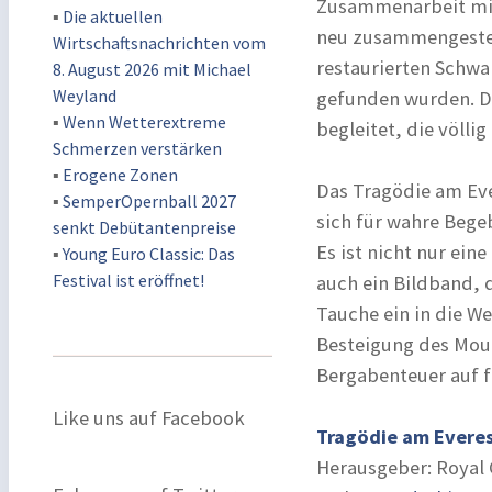
Zusammenarbeit mit 
▪
Die aktuellen
neu zusammengestel
Wirtschaftsnachrichten vom
restaurierten Schwa
8. August 2026 mit Michael
Weyland
gefunden wurden. Da
▪
Wenn Wetterextreme
begleitet, die völli
Schmerzen verstärken
▪
Erogene Zonen
Das Tragödie am Eve
▪
SemperOpernball 2027
sich für wahre Bege
senkt Debütantenpreise
Es ist nicht nur ei
▪
Young Euro Classic: Das
Festival ist eröffnet!
auch ein Bildband, 
Tauche ein in die W
Besteigung des Mou
Bergabenteuer auf f
Like uns auf Facebook
Tragödie am Evere
Herausgeber: Royal 