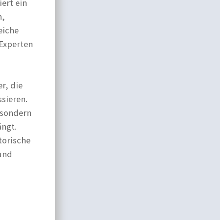
ert ein
n,
eiche
 Experten
r, die
sieren.
 sondern
ängt.
torische
und