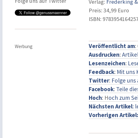
Folge uns auf Twitter
Verlag:
Frederking &
Preis: 34,99 Euro
ISBN: 978395416425
Veröffentlicht am
:
Werbung
Ausdrucken
:
Artike
Lesenzeichen
:
Les
Feedback
:
Mit uns
Twitter
:
Folge uns 
Facebook
:
Teile di
Hoch
: H
och zum Se
Nächsten Artikel
: 
Vorherigen Artikel