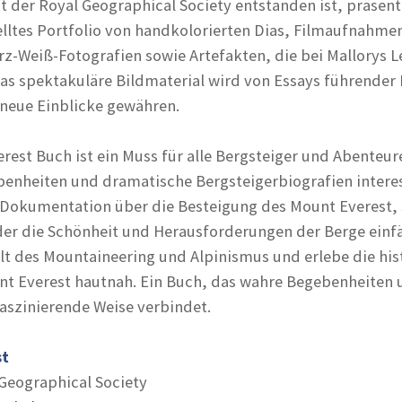
der Royal Geographical Society entstanden ist, präsenti
ltes Portfolio von handkolorierten Dias, Filmaufnahme
rz-Weiß-Fotografien sowie Artefakten, die bei Mallorys L
s spektakuläre Bildmaterial wird von Essays führender
g neue Einblicke gewähren.
rest Buch ist ein Muss für alle Bergsteiger und Abenteure
benheiten und dramatische Bergsteigerbiografien interes
ne Dokumentation über die Besteigung des Mount Everest,
der die Schönheit und Herausforderungen der Berge einf
elt des Mountaineering und Alpinismus und erlebe die his
nt Everest hautnah. Ein Buch, das wahre Begebenheiten 
aszinierende Weise verbindet.
st
Geographical Society