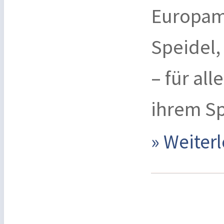
Europame
Speidel,
– für all
ihrem Sp
» Weite