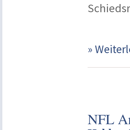
Schiedsr
» Weite
NFL Am