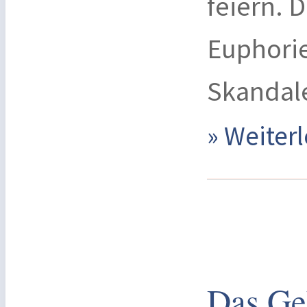
feiern. 
Euphorie
Skandale
» Weite
Das Ge