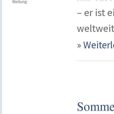
Werbung
– er ist 
weltweit
» Weite
Somme