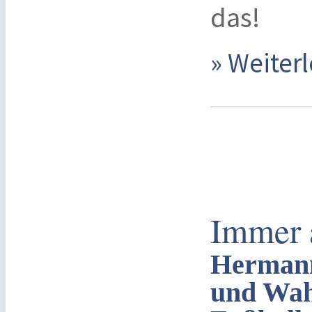
das!
» Weite
Immer 
Hermann
und Wah