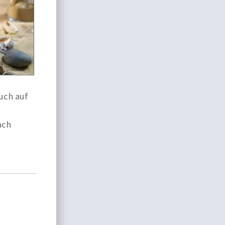
uch auf
ach