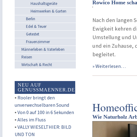
Rowico Home schaff
Haushaltsgeräte
Heimwerken & Garten
Berlin
Nach den langen 
Edel & Teuer
Ewigkeit kehren 
Getestet
Umstellung und Um
Frauenzimmer
und ein Zuhause, d
Männerleben & Vaterleben
begleitet.
Reisen
Wirtschaft & Recht
» Weiterlesen…
NEU AUF
GENUSSMAENNER.DE
▪
Rooler bringt den
Homeoffic
unverwechselbaren Sound
▪
Von 0 auf 100 in 6 Sekunden
Wie Naturholz Arb
▪
Alles im Fluss
▪
VALLY WIESELTHIER: BILD
UND TON