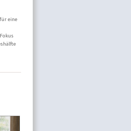
ür eine
 Fokus
shälfte