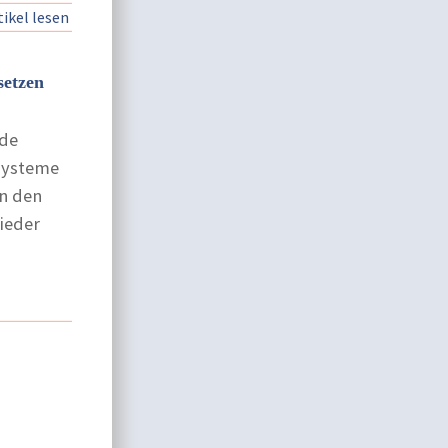
ikel lesen
setzen
nde
ssysteme
n den
ieder