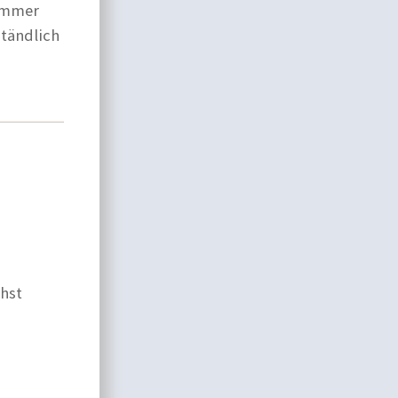
zimmer
ständlich
chst