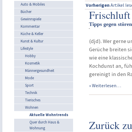
Auto & Mobiles
Vorherigen
Artikel le
Frischluft
Bücher
Gewinnspiele
Tipps gegen stören
Kommentar
Küche & Keller
(djd). Wer gerne 
Kunst & Kultur
Lifestyle
Gerüche breiten s
Hobby
wie eine klassis
Kosmetik
Kochdunst an, führ
Männergesundheit
gereinigt in den 
Mode
» Weiterlesen…
Sport
Technik
Tierisches
Wohnen
Aktuelle Wohntrends
Zurück zu
Quer durch Haus &
Wohnung