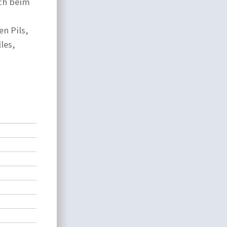
ach beim
en Pils,
les,