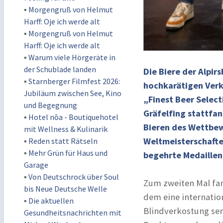
▪
Morgengruß von Helmut
Harff: Oje ich werde alt
▪
Morgengruß von Helmut
Harff: Oje ich werde alt
▪
Warum viele Hörgeräte in
der Schublade landen
Die Biere der Alpi
▪
Starnberger Filmfest 2026:
hochkarätigen Verk
Jubiläum zwischen See, Kino
„Finest Beer Select
und Begegnung
Gräfelfing stattfan
▪
Hotel nōa - Boutiquehotel
Bieren des Wettbew
mit Wellness & Kulinarik
Weltmeisterschafte
▪
Reden statt Rätseln
▪
Mehr Grün für Haus und
begehrte Medaillen
Garage
▪
Von Deutschrock über Soul
Zum zweiten Mal fan
bis Neue Deutsche Welle
dem eine internatio
▪
Die aktuellen
Blindverkostung sen
Gesundheitsnachrichten mit