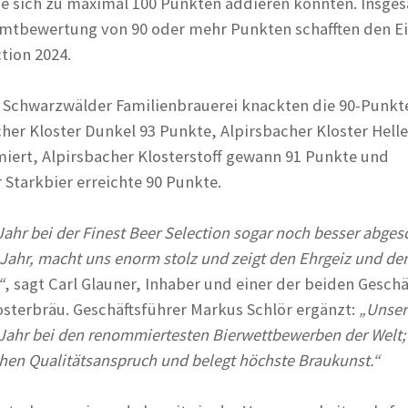
e sich zu maximal 100 Punkten addieren konnten. Insge
amtbewertung von 90 oder mehr Punkten schafften den Ei
ction 2024.
er Schwarzwälder Familienbrauerei knackten die 90-Punkt
cher Kloster Dunkel 93 Punkte, Alpirsbacher Kloster Hell
iert, Alpirsbacher Klosterstoff gewann 91 Punkte und
 Starkbier erreichte 90 Punkte.
Jahr bei der Finest Beer Selection sogar noch besser abges
 Jahr, macht uns enorm stolz und zeigt den Ehrgeiz und de
“
, sagt Carl Glauner, Inhaber und einer der beiden Geschä
osterbräu. Geschäftsführer Markus Schlör ergänzt:
„Unser
 Jahr bei den renommiertesten Bierwettbewerben der Welt;
ohen Qualitätsanspruch und belegt höchste Braukunst.“