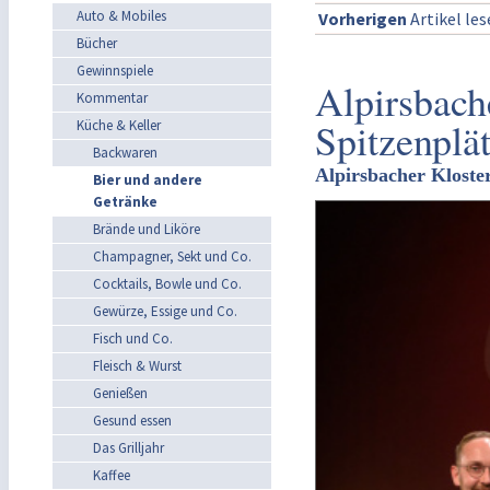
Auto & Mobiles
Vorherigen
Artikel le
Bücher
Gewinnspiele
Alpirsbach
Kommentar
Spitzenplä
Küche & Keller
Backwaren
Alpirsbacher Kloste
Bier und andere
Getränke
Brände und Liköre
Champagner, Sekt und Co.
Cocktails, Bowle und Co.
Gewürze, Essige und Co.
Fisch und Co.
Fleisch & Wurst
Genießen
Gesund essen
Das Grilljahr
Kaffee