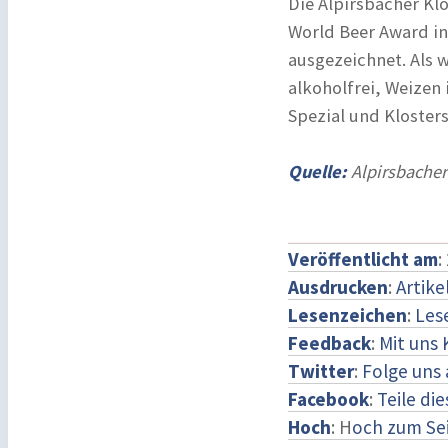
Die Alpirsbacher Kl
World Beer Award in
ausgezeichnet. Als w
alkoholfrei, Weizen 
Spezial und Klosters
Quelle:
Alpirsbacher
Veröffentlicht am
:
Ausdrucken
:
Artike
Lesenzeichen
:
Les
Feedback
:
Mit uns
Twitter
:
Folge uns 
Facebook
:
Teile di
Hoch
: H
och zum Se