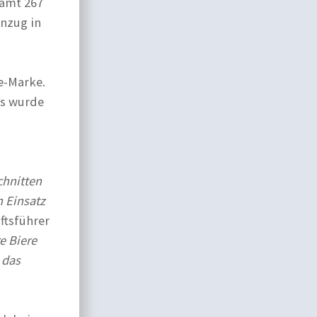
samt 267
nzug in
e-Marke.
es wurde
chnitten
n Einsatz
ftsführer
e Biere
 das