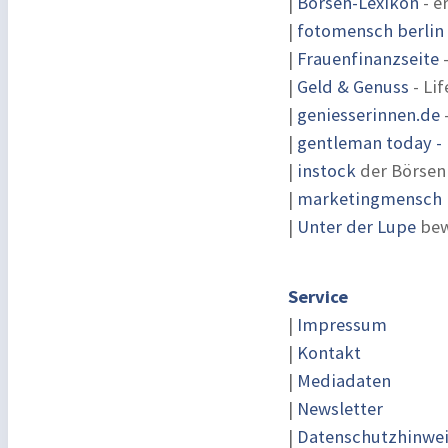
|
Börsen-Lexikon
- e
|
fotomensch berlin
|
Frauenfinanzseite
-
|
Geld & Genuss
- Lif
|
geniesserinnen.de
|
gentleman today - 
|
instock
der Börsen
|
marketingmensch |
|
Unter der Lupe
bew
Service
|
Impressum
|
Kontakt
|
Mediadaten
|
Newsletter
|
Datenschutzhinwe