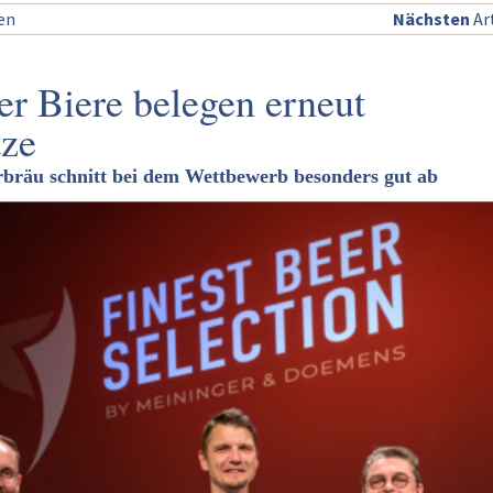
sen
Nächsten
Art
er Biere belegen erneut
tze
rbräu schnitt bei dem Wettbewerb besonders gut ab