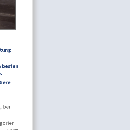
ltung
n besten
-
Biere
, bei
egorien