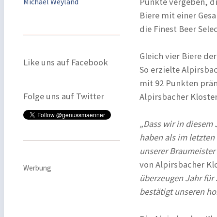
Punkte vergeben, di
Michael Weyland
Biere mit einer Ges
die Finest Beer Sele
Gleich vier Biere d
Like uns auf Facebook
So erzielte Alpirsba
mit 92 Punkten präm
Folge uns auf Twitter
Alpirsbacher Kloster
„Dass wir in diesem 
haben als im letzten
unserer Braumeister
von Alpirsbacher Kl
Werbung
überzeugen Jahr für
bestätigt unseren h