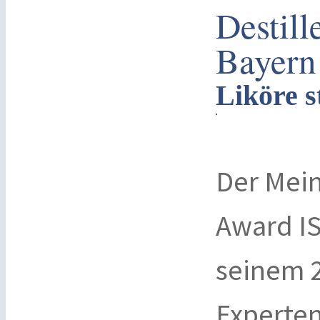
Destill
Bayern
Liköre s
Der Mein
Award I
seinem 2
Experten