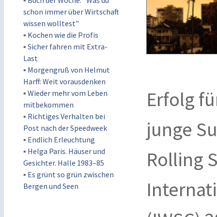
▪
Buch der Woche: "Was du
schon immer über Wirtschaft
wissen wolltest"
▪
Kochen wie die Profis
▪
Sicher fahren mit Extra-
Last
▪
Morgengruß von Helmut
Harff: Weit vorausdenken
Erfolg f
▪
Wieder mehr vom Leben
mitbekommen
▪
Richtiges Verhalten bei
junge S
Post nach der Speedweek
▪
Endlich Erleuchtung
▪
Helga Paris. Häuser und
Rolling 
Gesichter. Halle 1983–85
▪
Es grünt so grün zwischen
Internat
Bergen und Seen