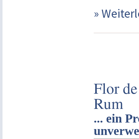
» Weite
Flor d
Rum
... ein
unverwec