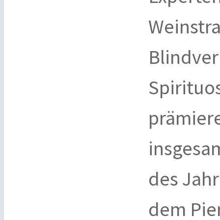
Weinstra
Blindver
Spirituo
prämier
insgesam
des Jah
dem Pie