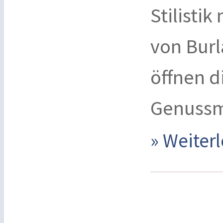
Stilisti
von Bur
öffnen d
Genuss
» Weite