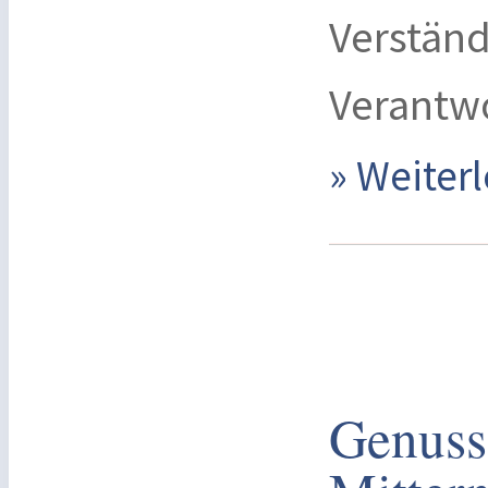
Verständ
Verantw
» Weite
Genuss 