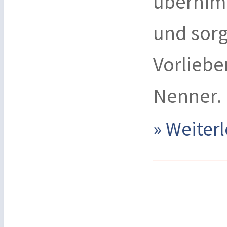
übernimm
und sorg
Vorlieb
Nenner.
» Weite