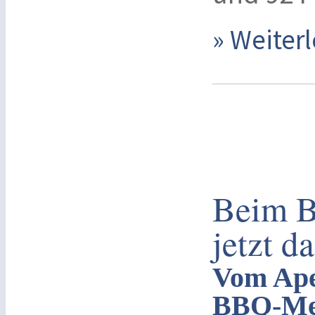
» Weite
Beim 
jetzt d
Vom Aper
BBQ-Men