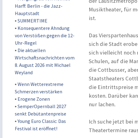
der Lausitzmetropol
Harff: Berlin - die Jazz-
Musiktheater, für m
Hauptstadt
ist.
▪
SUMMERTIME
▪
Konsequentere Ahndung
Das Vierspartenhaus 
von Verstößen gegen die 12-
Uhr-Regel
sich die Stadt erob
▪
Die aktuellen
sich vielleicht noc
Wirtschaftsnachrichten vom
Schulen, auf die Ma
8. August 2026 mit Michael
die Cottbusser, abe
Weyland
Staatstheaters Cottb
▪
Wenn Wetterextreme
die Eintrittspreise
Schmerzen verstärken
kosten. Darüber kan
▪
Erogene Zonen
nur lachen.
▪
SemperOpernball 2027
senkt Debütantenpreise
▪
Young Euro Classic: Das
Ich suche jetzt bei
Festival ist eröffnet!
Theatertermine raus