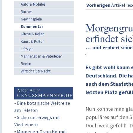
Auto & Mobiles
Vorherigen
Artikel le
Bücher
Gewinnspiele
Morgengruß
Kommentar
erfindet si
Küche & Keller
Kunst & Kultur
… und erobert seine
Lifestyle
Männerleben & Vaterleben
Reisen
Es gibt wohl kaum e
Wirtschaft & Recht
Deutschland. Die h
auch dem Staatsthea
NEU AUF
letzten Platz gefül
GENUSSMAENNER.DE
▪
Eine botanische Weltreise
Nun könnte man glau
am Telefon
populäres auf den S
▪
Sicher unterwegs mit
Vierbeinern
Doch weit gefehlt. 
▪
Morgengruß von Helmut