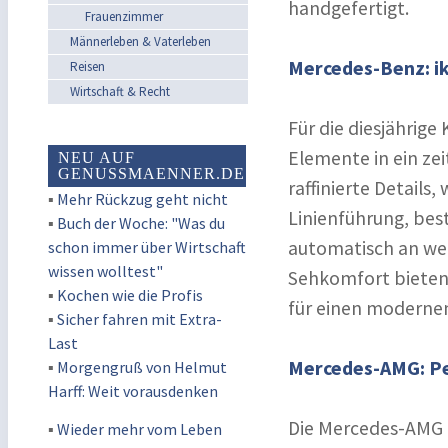
handgefertigt.
Frauenzimmer
Männerleben & Vaterleben
Mercedes-Benz: ik
Reisen
Wirtschaft & Recht
Für die diesjährig
Elemente in ein ze
NEU AUF
GENUSSMAENNER.DE
raffinierte Details
▪
Mehr Rückzug geht nicht
Linienführung, bes
▪
Buch der Woche: "Was du
automatisch an we
schon immer über Wirtschaft
wissen wolltest"
Sehkomfort bieten
▪
Kochen wie die Profis
für einen modernen
▪
Sicher fahren mit Extra-
Last
Mercedes-AMG: Per
▪
Morgengruß von Helmut
Harff: Weit vorausdenken
Die Mercedes-AMG M
▪
Wieder mehr vom Leben