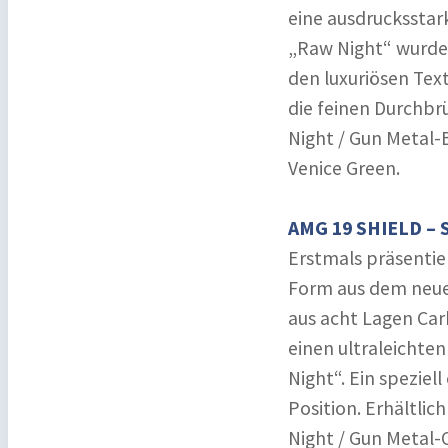
eine ausdruckssta
„Raw Night“ wurde i
den luxuriösen Tex
die feinen Durchbrü
Night / Gun Metal-
Venice Green.
AMG 19 SHIELD – 
Erstmals präsentier
Form aus dem neuen
aus acht Lagen Carb
einen ultraleichte
Night“. Ein speziel
Position. Erhältlich
Night / Gun Metal-O