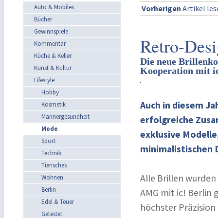
Auto & Mobiles
Vorherigen
Artikel le
Bücher
Gewinnspiele
Retro-Desi
Kommentar
Küche & Keller
Die neue Brillen
Kunst & Kultur
Kooperation mit ic
Lifestyle
Hobby
Auch in diesem Ja
Kosmetik
Männergesundheit
erfolgreiche Zusa
Mode
exklusive Modelle
Sport
minimalistischen D
Technik
Tierisches
Alle Brillen wurd
Wohnen
Berlin
AMG mit ic! Berlin
Edel & Teuer
höchster Präzision 
Getestet