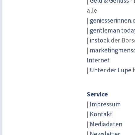
|
Geld & Genuss
- 
alle
|
geniesserinnen.
|
gentleman today
|
instock
der Börs
|
marketingmensch
Internet
|
Unter der Lupe
b
Service
|
Impressum
|
Kontakt
|
Mediadaten
|
Newsletter