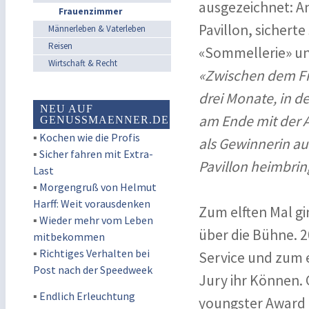
ausgezeichnet: A
Frauenzimmer
Pavillon, sichert
Männerleben & Vaterleben
Reisen
«Sommellerie» und
Wirtschaft & Recht
«Zwischen dem Fi
drei Monate, in d
NEU AUF
am Ende mit der 
GENUSSMAENNER.DE
▪
Kochen wie die Profis
als Gewinnerin auf
▪
Sicher fahren mit Extra-
Pavillon heimbri
Last
▪
Morgengruß von Helmut
Harff: Weit vorausdenken
Zum elften Mal g
▪
Wieder mehr vom Leben
über die Bühne. 20
mitbekommen
▪
Richtiges Verhalten bei
Service und zum 
Post nach der Speedweek
Jury ihr Können.
▪
Endlich Erleuchtung
youngster Award N