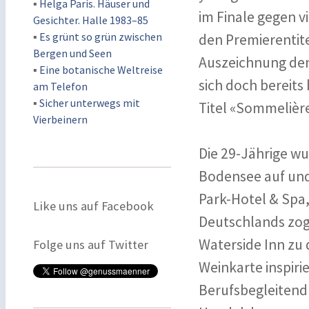
▪
Helga Paris. Häuser und
im Finale gegen 
Gesichter. Halle 1983–85
▪
Es grünt so grün zwischen
den Premierentite
Bergen und Seen
Auszeichnung den 
▪
Eine botanische Weltreise
sich doch bereits
am Telefon
▪
Sicher unterwegs mit
Titel «Sommelière
Vierbeinern
Die 29-Jährige w
Bodensee auf und
Park-Hotel & Spa
Like uns auf Facebook
Deutschlands zog 
Waterside Inn zu 
Folge uns auf Twitter
Weinkarte inspiri
Berufsbegleitend