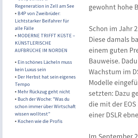
gewohnt hohe B
Regeneration in Zell am See
▪
B4P von Zweibrüder:
Lichtstarker Beifahrer für
Schon im Jahr 2
alle Fälle
▪
MODERNE TRIFFT KÜSTE –
Diese damals b
KÜNSTLERISCHE
einem guten Pre
AUFBRÜCHE IM NORDEN
Bauweise. Dadur
▪
Ein schönes Lächeln muss
kein Luxus sein
Wachstum im DS
▪
Der Herbst hat sein eigenes
Modelle eingefü
Tempo
▪
Mehr Rückzug geht nicht
setzten: Dazu g
▪
Buch der Woche: "Was du
die mit der EOS
schon immer über Wirtschaft
einer DSLR ebne
wissen wolltest"
▪
Kochen wie die Profis
Im September 2