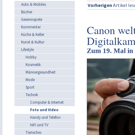
Auto & Mobiles
Vorherigen
Artikel le
Bücher
Gewinnspiele
Canon welt
Kommentar
Küche & Keller
Digitalkam
Kunst & Kultur
Lifestyle
Zum 19. Mal in
Hobby
Kosmetik
Männergesundheit
Mode
Sport
Technik
Computer & Internet
Foto und Video
Handy und Telefon
HiFi und TV
Tierisches