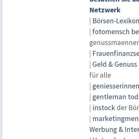
Netzwerk
|
Börsen-Lexiko
|
fotomensch be
genussmaenner
|
Frauenfinanzse
|
Geld & Genuss
für alle
|
geniesserinnen
|
gentleman toda
|
instock
der Bör
|
marketingmensc
Werbung & Inte