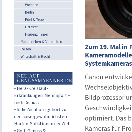
Wohnen
Berlin
Edel & Teuer
Getestet
Frauenzimmer
Männerleben & Vaterleben
Zum 19. Mal in 
Reisen
Kameramodellen
Wirtschaft & Recht
Systemkameras)
Canon entwicke
NEU AUF
GENUSSMAENNER.DE
Wechselobjektiv
▪
Herz-Kreislauf-
Erkrankungen: Mehr Sport –
Bildprozessor u
mehr Schutz
Geschwindigkeit
▪
Silke Aichhorn gehört zu
den außergewöhnlichsten
optimiert. Das b
Harfen-Solistinnen der Welt
Kameras für Prof
▪
Golf, Genuss &