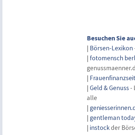
Besuchen Sie au
|
Börsen-Lexikon
|
fotomensch berl
genussmaenner.
|
Frauenfinanzsei
|
Geld & Genuss
- 
alle
|
geniesserinnen.
|
gentleman today
|
instock
der Börs