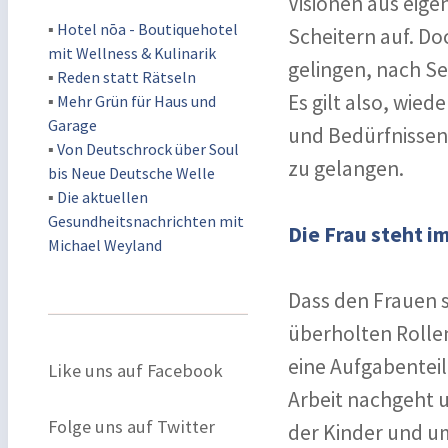
Visionen aus eige
▪
Hotel nōa - Boutiquehotel
Scheitern auf. Do
mit Wellness & Kulinarik
gelingen, nach Se
▪
Reden statt Rätseln
Es gilt also, wie
▪
Mehr Grün für Haus und
Garage
und Bedürfnissen
▪
Von Deutschrock über Soul
zu gelangen.
bis Neue Deutsche Welle
▪
Die aktuellen
Gesundheitsnachrichten mit
Die Frau steht i
Michael Weyland
Dass den Frauen s
überholten Rollen
eine Aufgabentei
Like uns auf Facebook
Arbeit nachgeht u
Folge uns auf Twitter
der Kinder und um