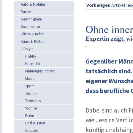
Auto & Mobiles
Vorherigen
Artikel le
Bücher
Gewinnspiele
Ohne inner
Kommentar
Küche & Keller
Expertin zeigt, w
Kunst & Kultur
Lifestyle
Hobby
Gegenüber Männe
Kosmetik
tatsächlich sind
Männergesundheit
Mode
eigener Wünsche 
Sport
dass berufliche
Technik
Tierisches
Wohnen
Dabei sind auch F
Berlin
wie Jessica Verfü
Edel & Teuer
künftig unabhängi
Getestet