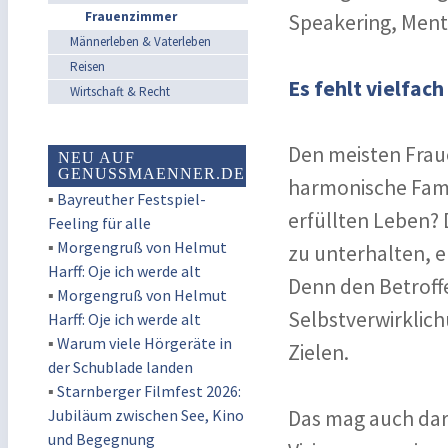
Frauenzimmer
Speakering, Mento
Männerleben & Vaterleben
Reisen
Es fehlt vielfac
Wirtschaft & Recht
Den meisten Fraue
NEU AUF
GENUSSMAENNER.DE
harmonische Fami
▪
Bayreuther Festspiel-
erfüllten Leben? 
Feeling für alle
▪
Morgengruß von Helmut
zu unterhalten, e
Harff: Oje ich werde alt
Denn den Betroff
▪
Morgengruß von Helmut
Selbstverwirklich
Harff: Oje ich werde alt
▪
Warum viele Hörgeräte in
Zielen.
der Schublade landen
▪
Starnberger Filmfest 2026:
Jubiläum zwischen See, Kino
Das mag auch dara
und Begegnung