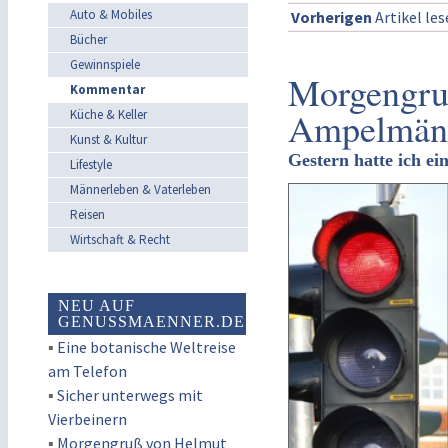
Auto & Mobiles
Vorherigen
Artikel le
Bücher
Gewinnspiele
Morgengru
Kommentar
Ampelmän
Küche & Keller
Kunst & Kultur
Gestern hatte ich ei
Lifestyle
Männerleben & Vaterleben
Reisen
Wirtschaft & Recht
NEU AUF
GENUSSMAENNER.DE
▪
Eine botanische Weltreise
am Telefon
▪
Sicher unterwegs mit
Vierbeinern
▪
Morgengruß von Helmut