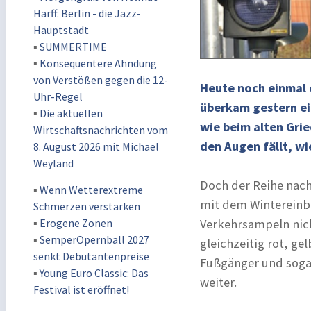
Harff: Berlin - die Jazz-
Hauptstadt
▪
SUMMERTIME
▪
Konsequentere Ahndung
von Verstößen gegen die 12-
Heute noch einmal 
Uhr-Regel
überkam gestern ein
▪
Die aktuellen
wie beim alten Grie
Wirtschaftsnachrichten vom
den Augen fällt, wi
8. August 2026 mit Michael
Weyland
Doch der Reihe nach
▪
Wenn Wetterextreme
mit dem Wintereinbr
Schmerzen verstärken
▪
Erogene Zonen
Verkehrsampeln nicht
▪
SemperOpernball 2027
gleichzeitig rot, ge
senkt Debütantenpreise
Fußgänger und sogar
▪
Young Euro Classic: Das
weiter.
Festival ist eröffnet!