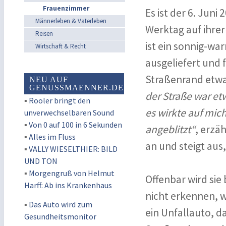
Frauenzimmer
Es ist der 6. Jun
Männerleben & Vaterleben
Werktag auf ihrer
Reisen
ist ein sonnig-wa
Wirtschaft & Recht
ausgeliefert und f
Straßenrand etw
NEU AUF
GENUSSMAENNER.DE
der Straße war et
▪
Rooler bringt den
es wirkte auf mic
unverwechselbaren Sound
▪
Von 0 auf 100 in 6 Sekunden
angeblitzt“
, erzä
▪
Alles im Fluss
an und steigt aus
▪
VALLY WIESELTHIER: BILD
UND TON
▪
Morgengruß von Helmut
Offenbar wird sie
Harff: Ab ins Krankenhaus
nicht erkennen, wa
▪
Das Auto wird zum
ein Unfallauto, 
Gesundheitsmonitor