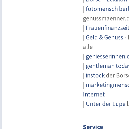
|
fotomensch berl
genussmaenner.
|
Frauenfinanzsei
|
Geld & Genuss
- 
alle
|
geniesserinnen.
|
gentleman today
|
instock
der Börs
|
marketingmensch
Internet
|
Unter der Lupe
b
Service