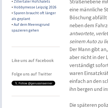
Straßenebene mit
▪
Zillertaler Hofchalets
▪
Hobbymesse Leipzig 2026
eine männliche St
▪
Sparen braucht oft länger
Böschung abfällt 
als geplant
▪
Auf dem Meeresgrund
neben dem Fahrze
spazieren gehen
antwortete, verle
seinem Auto zu lie
Der Mann gibt an,
aber nicht in der
Like uns auf Facebook
verständigt sofor
waren Einsatzkräf
Folge uns auf Twitter
einfach an den sc
ihn bergen und i
Die späteren poli