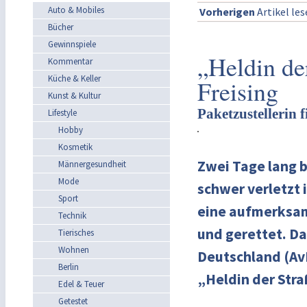
Auto & Mobiles
Vorherigen
Artikel le
Bücher
Gewinnspiele
„Heldin de
Kommentar
Küche & Keller
Freising
Kunst & Kultur
Paketzustellerin 
Lifestyle
Hobby
Kosmetik
Zwei Tage lang b
Männergesundheit
Mode
schwer verletzt 
Sport
eine aufmerksam
Technik
und gerettet. Da
Tierisches
Wohnen
Deutschland (AvD
Berlin
„Heldin der Str
Edel & Teuer
Getestet