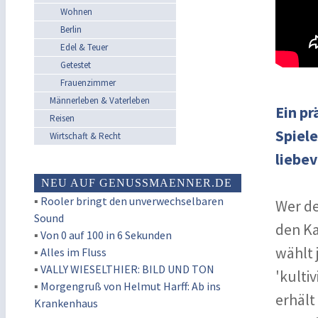
Wohnen
Berlin
Edel & Teuer
Getestet
Frauenzimmer
Männerleben & Vaterleben
Ein pr
Reisen
Spiele
Wirtschaft & Recht
liebe
NEU AUF GENUSSMAENNER.DE
▪
Rooler bringt den unverwechselbaren
Wer de
Sound
den Ka
▪
Von 0 auf 100 in 6 Sekunden
wählt 
▪
Alles im Fluss
▪
VALLY WIESELTHIER: BILD UND TON
'kulti
▪
Morgengruß von Helmut Harff: Ab ins
erhält
Krankenhaus