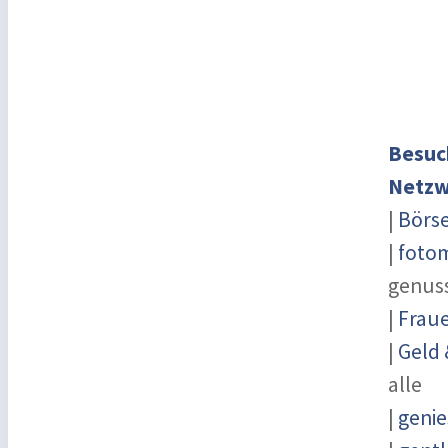
Besuc
Netzw
|
Börs
|
fotom
genus
|
Fraue
|
Geld
alle
|
genie