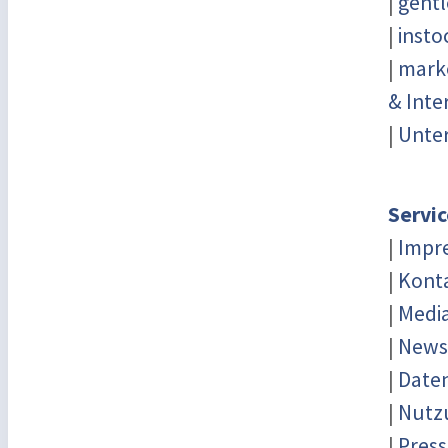
|
gentl
|
insto
|
marke
& Inte
|
Unter
Servic
|
Impr
|
Kont
|
Medi
|
News
|
Date
|
Nutz
|
Press