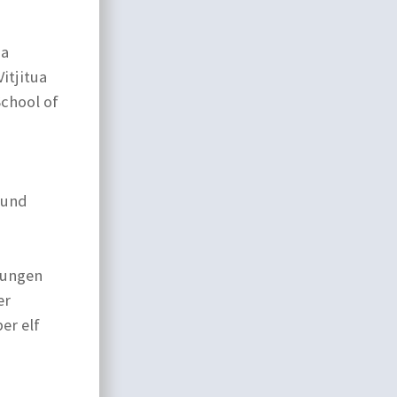
na
itjitua
School of
 und
utungen
er
er elf