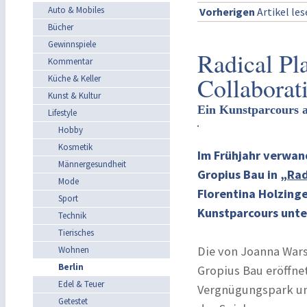
Auto & Mobiles
Vorherigen
Artikel le
Bücher
Gewinnspiele
Radical Pl
Kommentar
Collaborat
Küche & Keller
Kunst & Kultur
Ein Kunstparcours 
Lifestyle
Hobby
Kosmetik
Im Frühjahr verwan
Männergesundheit
Gropius Bau in „
Rad
Mode
Florentina Holzing
Sport
Kunstparcours unte
Technik
Tierisches
Die von Joanna Wars
Wohnen
Berlin
Gropius Bau eröffne
Edel & Teuer
Vergnügungspark und
Getestet