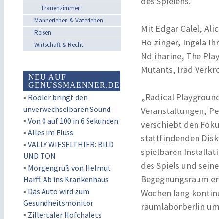
des Spielens.
Frauenzimmer
Männerleben & Vaterleben
Mit Edgar Calel, Ali
Reisen
Holzinger, Ingela Ih
Wirtschaft & Recht
Ndjiharine, The Pla
Mutants, Irad Verkr
NEU AUF
GENUSSMAENNER.DE
„Radical Playgroun
▪
Rooler bringt den
unverwechselbaren Sound
Veranstaltungen, P
▪
Von 0 auf 100 in 6 Sekunden
verschiebt den Fok
▪
Alles im Fluss
stattfindenden Disk
▪
VALLY WIESELTHIER: BILD
spielbaren Installat
UND TON
des Spiels und seine
▪
Morgengruß von Helmut
Begegnungsraum ent
Harff: Ab ins Krankenhaus
▪
Das Auto wird zum
Wochen lang kontinu
Gesundheitsmonitor
raumlaborberlin um
▪
Zillertaler Hofchalets