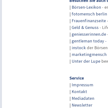
Besuchen Sie auch 
|
Börsen-Lexikon
- e
|
fotomensch berlin
|
Frauenfinanzseite
-
|
Geld & Genuss
- Lif
|
geniesserinnen.de
|
gentleman today - 
|
instock
der Börsen
|
marketingmensch |
|
Unter der Lupe
bew
Service
|
Impressum
|
Kontakt
|
Mediadaten
|
Newsletter