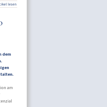
ikel lesen
o
en dem
a.
higen
talten.
tion am
r
tenzial