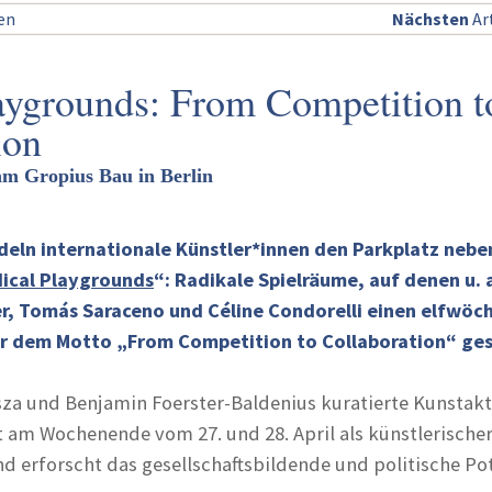
sen
Nächsten
Art
aygrounds: From Competition t
ion
am Gropius Bau in Berlin
deln internationale Künstler*innen den Parkplatz neb
ical Playgrounds
“: Radikale Spielräume, auf denen u. 
er, Tomás Saraceno und Céline Condorelli einen elfwöc
r dem Motto „From Competition to Collaboration“ ges
za und Benjamin Foerster-Baldenius kuratierte Kunstak
t am Wochenende vom 27. und 28. April als künstlerische
 erforscht das gesellschaftsbildende und politische Po