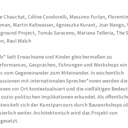
ce Chauchat, Céline Condorelli, Massimo Furlan, Florenti
rman, Martin Kaltwasser, Agnieszka Kurant, Joar Nango, V
yground Project, Tomás Saraceno, Mariana Telleria, The 
on, Raul Walch
ds“ lädt Erwachsene und Kinder gleichermaßen zu
erformances, Gesprächen, Führungen und Workshops ein
us vom Gegeneinander zum Miteinander. In wöchentlich
ussionen mit internationalen Sprecher*innen werden die
ionen vor Ort kontextualisiert und die vielfältigen Bede
 sozio-politischen Implikationen erkundet. Als öffentlich
wickelt sich der Kunstparcours durch Bauworkshops üb
ierlich weiter. Architektonisch wird das Projekt von
gesetzt.