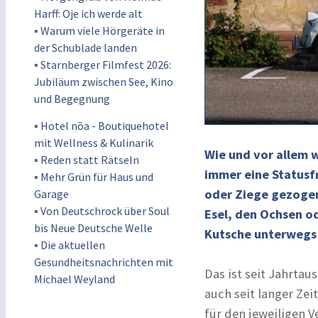
Harff: Oje ich werde alt
▪
Warum viele Hörgeräte in
der Schublade landen
▪
Starnberger Filmfest 2026:
Jubiläum zwischen See, Kino
und Begegnung
▪
Hotel nōa - Boutiquehotel
mit Wellness & Kulinarik
Wie und vor allem 
▪
Reden statt Rätseln
immer eine Statusf
▪
Mehr Grün für Haus und
oder Ziege gezoge
Garage
▪
Von Deutschrock über Soul
Esel, den Ochsen o
bis Neue Deutsche Welle
Kutsche unterwegs 
▪
Die aktuellen
Gesundheitsnachrichten mit
Das ist seit Jahrtau
Michael Weyland
auch seit langer Zei
für den jeweiligen 