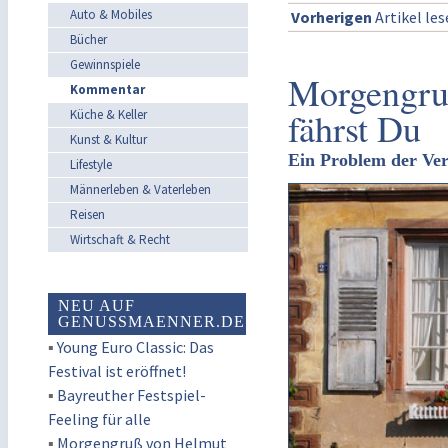
Auto & Mobiles
Vorherigen
Artikel le
Bücher
Gewinnspiele
Morgengru
Kommentar
fährst Du
Küche & Keller
Kunst & Kultur
Ein Problem der Ve
Lifestyle
Männerleben & Vaterleben
Reisen
Wirtschaft & Recht
NEU AUF
GENUSSMAENNER.DE
▪
Young Euro Classic: Das
Festival ist eröffnet!
▪
Bayreuther Festspiel-
Feeling für alle
▪
Morgengruß von Helmut