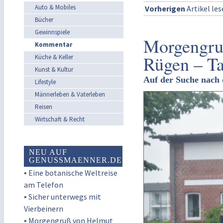
Auto & Mobiles
Vorherigen
Artikel le
Bücher
Gewinnspiele
Morgengruß
Kommentar
Rügen – Ta
Küche & Keller
Kunst & Kultur
Auf der Suche nach 
Lifestyle
Männerleben & Vaterleben
Reisen
Wirtschaft & Recht
NEU AUF
GENUSSMAENNER.DE
▪
Eine botanische Weltreise
am Telefon
▪
Sicher unterwegs mit
Vierbeinern
▪
Morgengruß von Helmut