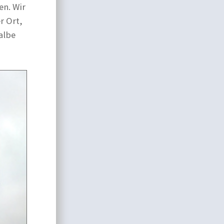
en. Wir
r Ort,
albe