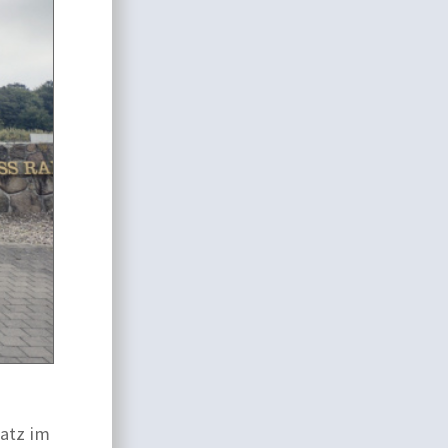
atz im