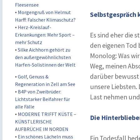
Fleesensee
▪
Morgengruß von Helmut
Selbstgespräch k
Harff: Falscher Klimaschutz?
▪
Herz-Kreislauf-
Es sind eher die 
Erkrankungen: Mehr Sport –
mehr Schutz
den eigenen Tod b
▪
Silke Aichhorn gehört zu
Monolog: Was wird
den außergewöhnlichsten
Harfen-Solistinnen der Welt
Weg, meinen Absch
darüber bewusst 
▪
Golf, Genuss &
Regeneration in Zell am See
unsere Liebsten. 
▪
B4P von Zweibrüder:
Last nehmen und 
Lichtstarker Beifahrer für
alle Fälle
▪
MODERNE TRIFFT KÜSTE –
Die Hinterbliebe
KÜNSTLERISCHE
AUFBRÜCHE IM NORDEN
▪
Ein schönes Lächeln muss
Ein Todesfall bed