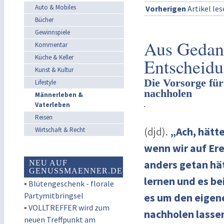
Auto & Mobiles
Vorherigen
Artikel le
Bücher
Gewinnspiele
Aus Gedank
Kommentar
Küche & Keller
Entscheid
Kunst & Kultur
Die Vorsorge für 
Lifestyle
nachholen
Männerleben &
Vaterleben
Reisen
(djd).
„Ach, hätt
Wirtschaft & Recht
wenn wir auf Ere
anders getan hä
NEU AUF
GENUSSMAENNER.DE
lernen und es be
▪
Blütengeschenk - florale
Partymitbringsel
es um den eigen
▪
VOLLTREFFER wird zum
nachholen lasse
neuen Treffpunkt am