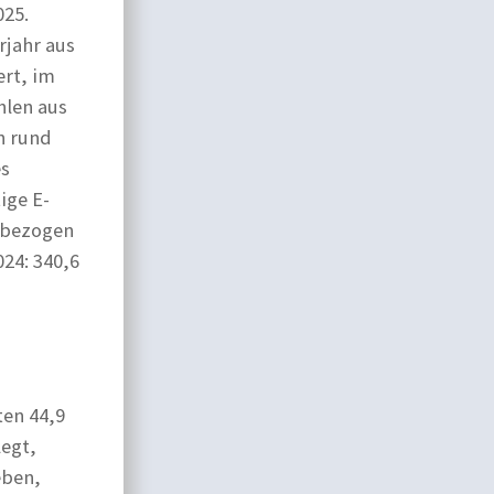
025.
jahr aus
ert, im
hlen aus
n rund
es
ige E-
– bezogen
024: 340,6
ten 44,9
legt,
eben,