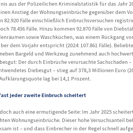
tnis aus der Polizeilichen Kriminalstatistik für das Jahr 2
einen Anstieg der Wohnungseinbrüche gegenüber dem Vor
 82.920 Fälle einschließlich Einbruchsversuchen registri
noch 78.436 Fälle. Hinzu kommen 92.870 Fälle von Diebstä
denräumen sowie Waschküchen, was einem Rückgang vo
er dem Vorjahr entspricht (2024: 107.861 Fälle). Beliebt
r neben Bargeld und Werkzeug zunehmend auch hochwert
ebesgut: Der durch Einbrüche verursachte Sachschaden 
ntwendetes Diebesgut – stieg auf 378,3 Millionen Euro (2
 Aufklärungsquote lag bei 14,1 Prozent.
fast jeder zweite Einbruch scheitert
jedoch auch eine ermutigende Seite: Im Jahr 2025 scheiter
chten Wohnungseinbrüche. Dieser hohe Versuchsanteil be
ksam ist – und dass Einbrecher in der Regel schnell aufg