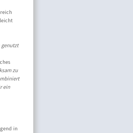
reich
leicht
n genutzt
sches
rksam zu
ombiniert
r ein
egend in