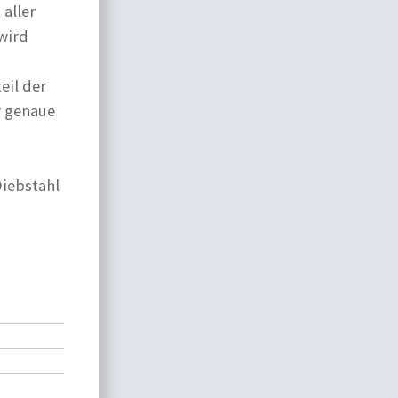
 aller
wird
eil der
r genaue
Diebstahl