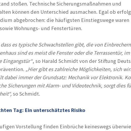
stand stoßen. Technische Sicherungsmaßnahmen und
lten können den Unterschied ausmachen. Egal ob erfolg
dium abgebrochen: die häufigsten Einstiegswege waren 
 sowie Wohnungs- und Fenstertüren.
, dass es typische Schwachstellen gibt, die von Einbrecher
enhaus sind es meist die Fenster oder die Terrassentür, im
e Eingangstür“
, so Harald Schmidt von der Stiftung Deut
prävention.
„Hier gibt es zahlreiche Möglichkeiten, sich wi
ilt dabei immer der Grundsatz: Mechanik vor Elektronik. K
e Sicherungen mit Alarm- und Videotechnik, sorgt dies fü
eit“,
so Schmidt.
chten Tag: Ein unterschätztes Risiko
ufigen Vorstellung finden Einbrüche keineswegs überwi