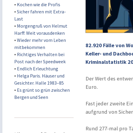
▪
Kochen wie die Profis
▪
Sicher fahren mit Extra-
Last
▪
Morgengruß von Helmut
Harff: Weit vorausdenken
▪
Wieder mehr vom Leben
82.920 Fälle von W
mitbekommen
Keller- und Dachbo
▪
Richtiges Verhalten bei
Post nach der Speedweek
Kriminalstatistik 2
▪
Endlich Erleuchtung
▪
Helga Paris. Häuser und
Der Wert des entwen
Gesichter. Halle 1983–85
Euro.
▪
Es grünt so grün zwischen
Bergen und Seen
Fast jeder zweite 
aufgrund von Siche
Rund 277-mal pro T