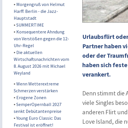
▪
Morgengruß von Helmut
Harff: Berlin - die Jazz-
Hauptstadt
▪
SUMMERTIME
▪
Konsequentere Ahndung
Urlaubsflirt ode
von Verstößen gegen die 12-
Partner haben v
Uhr-Regel
▪
Die aktuellen
oder der Traumf
Wirtschaftsnachrichten vom
haben sich feste
8. August 2026 mit Michael
Weyland
verankert.
▪
Wenn Wetterextreme
Schmerzen verstärken
Denn stimmt die A
▪
Erogene Zonen
viele Singles be
▪
SemperOpernball 2027
senkt Debütantenpreise
anderen Flirt und
▪
Young Euro Classic: Das
Love Island, die 
Festival ist eröffnet!