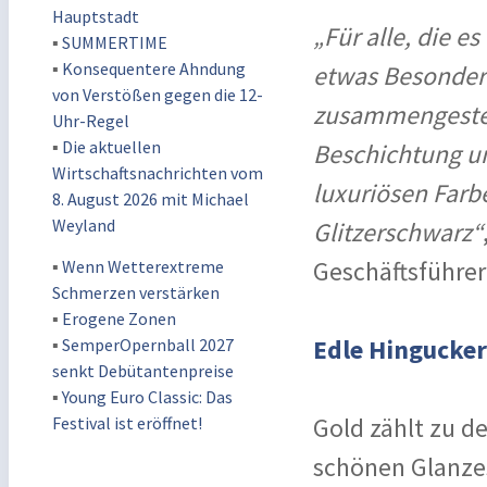
Hauptstadt
„Für alle, die e
▪
SUMMERTIME
▪
Konsequentere Ahndung
etwas Besondere
von Verstößen gegen die 12-
zusammengestell
Uhr-Regel
▪
Die aktuellen
Beschichtung un
Wirtschaftsnachrichten vom
luxuriösen Farbe
8. August 2026 mit Michael
Weyland
Glitzerschwarz“
▪
Wenn Wetterextreme
Geschäftsführer
Schmerzen verstärken
▪
Erogene Zonen
▪
SemperOpernball 2027
Edle Hingucker
senkt Debütantenpreise
▪
Young Euro Classic: Das
Festival ist eröffnet!
Gold zählt zu d
schönen Glanze