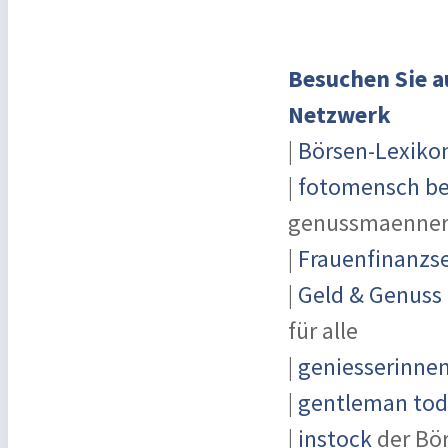
Besuchen Sie a
Netzwerk
|
Börsen-Lexiko
|
fotomensch be
genussmaenner
|
Frauenfinanzse
|
Geld & Genuss
für alle
|
geniesserinne
|
gentleman toda
|
instock
der Bö