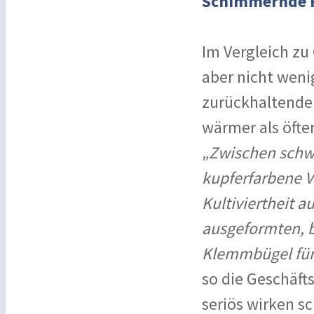
Schimmernde Fa
Im Vergleich zu 
aber nicht weni
zurückhaltende
wärmer als öfte
„Zwischen schw
kupferfarbene V
Kultiviertheit 
ausgeformten, b
Klemmbügel für 
so die Geschäft
seriös wirken s