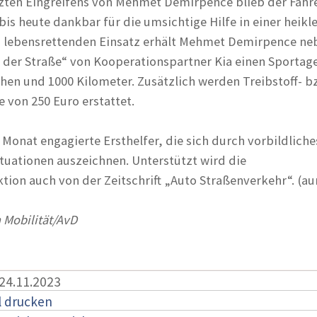
zten Eingreifens von Mehmet Demirpence blieb der Fahr
 bis heute dankbar für die umsichtige Hilfe in einer heikl
en lebensrettenden Einsatz erhält Mehmet Demirpence ne
der Straße“ von Kooperationspartner Kia einen Sportage
hen und 1000 Kilometer. Zusätzlich werden Treibstoff- b
 von 250 Euro erstattet.
Monat engagierte Ersthelfer, die sich durch vorbildliche
ituationen auszeichnen. Unterstützt wird die
ktion auch von der Zeitschrift „Auto Straßenverkehr“. (a
 Mobilität/AvD
 24.11.2023
l drucken