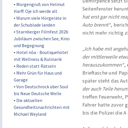
Demirpence setzt s
▪
Morgengruß von Helmut
Seitenfenster herunt
Harff: Oje ich werde alt
hat erst gar nicht rea
▪
Warum viele Hörgeräte in
Auto brennt“
, beric
der Schublade landen
▪
Starnberger Filmfest 2026:
nicht mehr richtig z
Jubiläum zwischen See, Kino
und Begegnung
„Ich habe mit angeha
▪
Hotel nōa - Boutiquehotel
der mittlerweile et
mit Wellness & Kulinarik
herauszukommen“
,
▪
Reden statt Rätseln
Brieftasche und Pap
▪
Mehr Grün für Haus und
Garage
später steht das Au
▪
Von Deutschrock über Soul
der auch Teile heru
bis Neue Deutsche Welle
treffen Feuerwehr, 
▪
Die aktuellen
Fahrer hatte zuvor 
Gesundheitsnachrichten mit
bis die Polizei die 
Michael Weyland