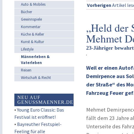
Auto & Mobiles
Vorherigen
Artikel le
Bücher
Gewinnspiele
„Held der 
Kommentar
Mehmet D
Küche & Keller
Kunst & Kultur
23-Jähriger bewahr
Lifestyle
Männerleben &
Vaterleben
Weil er einen Auto
Reisen
Demirpence aus So
Wirtschaft & Recht
der Straße“ des Mo
Fahrzeug Feuer gef
NEU AUF
GENUSSMAENNER.DE
Mehmet Demirpence 
▪
Young Euro Classic: Das
Festival ist eröffnet!
fällt dem 23 Jahre a
▪
Bayreuther Festspiel-
Unterseite des Fahr
Feeling für alle