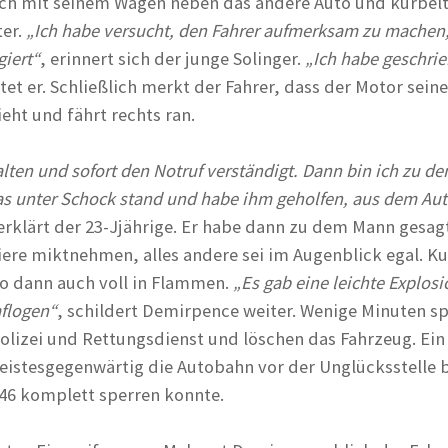
ich mit seinem Wagen neben das andere Auto und kurbelt
er.
„Ich habe versucht, den Fahrer aufmerksam zu machen,
giert“
, erinnert sich der junge Solinger.
„Ich habe geschrie
htet er. Schließlich merkt der Fahrer, dass der Motor sein
ieht und fährt rechts ran.
lten und sofort den Notruf verständigt. Dann bin ich zu de
was unter Schock stand und habe ihm geholfen, aus dem Au
 erklärt der 23-Jjährige. Er habe dann zu dem Mann gesagt
iere miktnehmen, alles andere sei im Augenblick egal. Ku
to dann auch voll in Flammen.
„Es gab eine leichte Explosi
mflogen“
, schildert Demirpence weiter. Wenige Minuten s
Polizei und Rettungsdienst und löschen das Fahrzeug. Ein
geistesgegenwärtig die Autobahn vor der Unglücksstelle b
A 46 komplett sperren konnte.