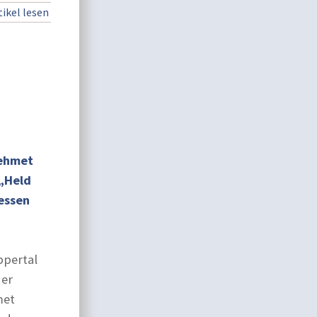
ikel lesen
Mehmet
„Held
essen
ppertal
der
met