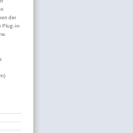
er
en
ben der
 Plug-in-
zw.
s
um)