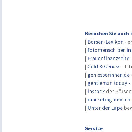
Besuchen Sie auch 
|
Börsen-Lexikon
- e
|
fotomensch berlin
|
Frauenfinanzseite
-
|
Geld & Genuss
- Lif
|
geniesserinnen.de
|
gentleman today - 
|
instock
der Börsen
|
marketingmensch |
|
Unter der Lupe
bew
Service