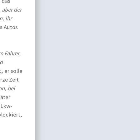
 das
 aber der
n‚ ihr
es Autos
m Fahrer,
to
, er solle
rze Zeit
on, bei
päter
 Lkw-
lockiert,