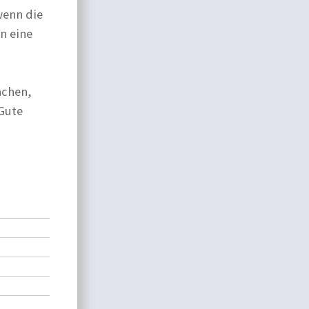
wenn die
n eine
achen,
 Gute