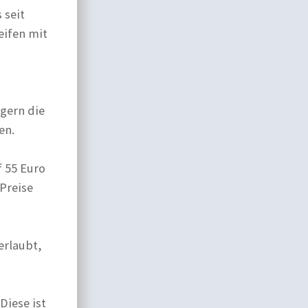
 seit
eifen mit
gern die
en.
f 55 Euro
Preise
erlaubt,
Diese ist