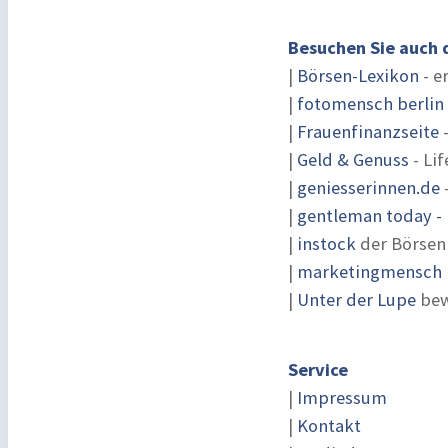
Besuchen Sie auch 
|
Börsen-Lexikon
- e
|
fotomensch berlin
|
Frauenfinanzseite
-
|
Geld & Genuss
- Lif
|
geniesserinnen.de
|
gentleman today - 
|
instock
der Börsen
|
marketingmensch |
|
Unter der Lupe
bew
Service
|
Impressum
|
Kontakt