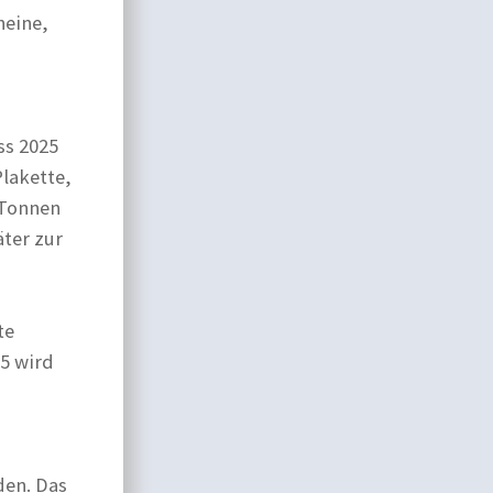
heine,
ss 2025
Plakette,
 Tonnen
ter zur
te
5 wird
den. Das