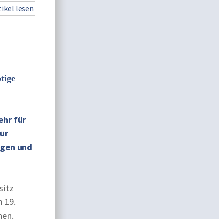
ikel lesen
tige
ehr für
für
ngen und
sitz
 19.
hen.