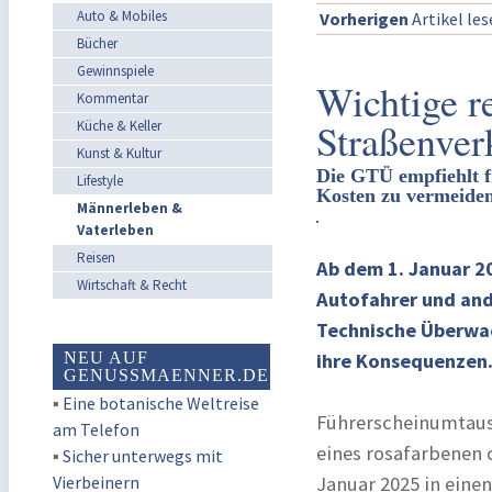
Auto & Mobiles
Vorherigen
Artikel le
Bücher
Gewinnspiele
Wichtige r
Kommentar
Straßenver
Küche & Keller
Kunst & Kultur
Die GTÜ empfiehlt f
Lifestyle
Kosten zu vermeide
Männerleben &
Vaterleben
Reisen
Ab dem 1. Januar 2
Wirtschaft & Recht
Autofahrer und ande
Technische Überwac
NEU AUF
ihre Konsequenzen
GENUSSMAENNER.DE
▪
Eine botanische Weltreise
Führerscheinumtaus
am Telefon
eines rosafarbenen 
▪
Sicher unterwegs mit
Vierbeinern
Januar 2025 in eine