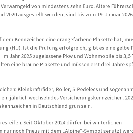
 Verwarngeld von mindestens zehn Euro. Ältere Führersc
nd 2020 ausgestellt wurden, sind bis zum 19. Januar 2026
f dem Kennzeichen eine orangefarbene Plakette hat, mu
g (HU). Ist die Prüfung erfolgreich, gibt es eine gelbe 
Neu im Jahr 2025 zugelassene Pkw und Wohnmobile bis 3,5
ten eine braune Plakette und müssen erst drei Jahre spä
ichen: Kleinkrafträder, Roller, S-Pedelecs und sogenann
 ein jährlich wechselndes Versicherungskennzeichen. 202
skennzeichen in Deutschland grün sein.
resreifen: Seit Oktober 2024 dürfen bei winterlichen
en nur noch Pneus mit dem „Alpine“-Symbol genutzt wer