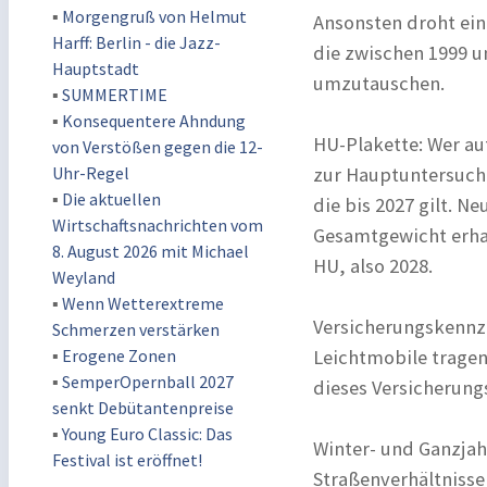
▪
Morgengruß von Helmut
Ansonsten droht ein
Harff: Berlin - die Jazz-
die zwischen 1999 u
Hauptstadt
umzutauschen.
▪
SUMMERTIME
▪
Konsequentere Ahndung
HU-Plakette: Wer au
von Verstößen gegen die 12-
Uhr-Regel
zur Hauptuntersuchun
▪
Die aktuellen
die bis 2027 gilt. 
Wirtschaftsnachrichten vom
Gesamtgewicht erhal
8. August 2026 mit Michael
HU, also 2028.
Weyland
▪
Wenn Wetterextreme
Versicherungskennze
Schmerzen verstärken
▪
Erogene Zonen
Leichtmobile tragen
▪
SemperOpernball 2027
dieses Versicherung
senkt Debütantenpreise
▪
Young Euro Classic: Das
Winter- und Ganzjah
Festival ist eröffnet!
Straßenverhältniss