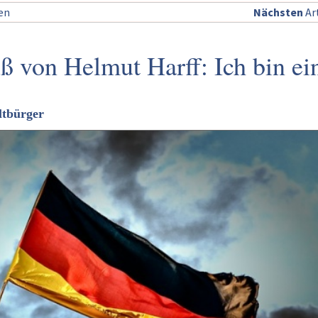
sen
Nächsten
Art
 von Helmut Harff: Ich bin ei
ltbürger