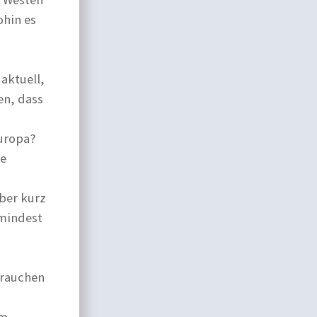
ohin es
aktuell,
en, dass
Europa?
ge
über kurz
umindest
brauchen
am