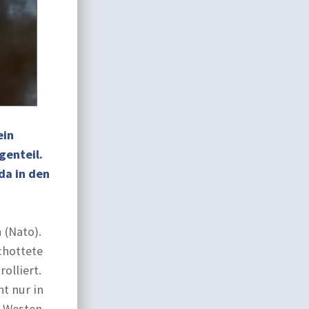
ein
genteil.
da in den
 (Nato).
chottete
olliert.
t nur in
m Westen