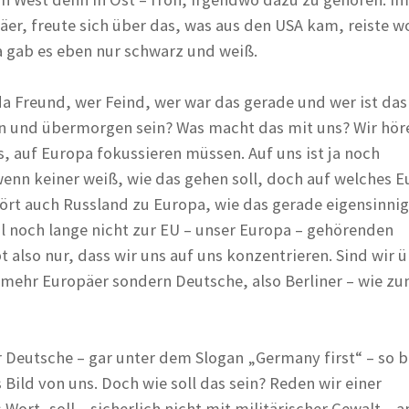
er, freute sich über das, was aus den USA kam, reiste w
 gab es eben nur schwarz und weiß.
a Freund, wer Feind, wer war das gerade und wer ist das 
n und übermorgen sein? Was macht das mit uns? Wir hör
, auf Europa fokussieren müssen. Auf uns ist ja noch
wenn keiner weiß, wie das gehen soll, doch auf welches 
rt auch Russland zu Europa, wie das gerade eigensinni
l noch lange nicht zur EU – unser Europa – gehörenden
t also nur, dass wir uns auf uns konzentrieren. Sind wir 
t mehr Europäer sondern Deutsche, also Berliner – wie z
r Deutsche – gar unter dem Slogan „Germany first“ – so 
 Bild von uns. Doch wie soll das sein? Reden wir einer
ort, soll – sicherlich nicht mit militärischer Gewalt – 