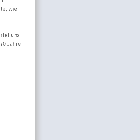
te, wie
rtet uns
 70 Jahre