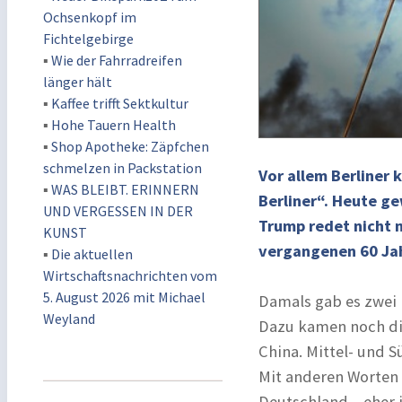
Ochsenkopf im
Fichtelgebirge
▪
Wie der Fahrradreifen
länger hält
▪
Kaffee trifft Sektkultur
▪
Hohe Tauern Health
▪
Shop Apotheke: Zäpfchen
schmelzen in Packstation
Vor allem Berliner 
▪
WAS BLEIBT. ERINNERN
Berliner“. Heute g
UND VERGESSEN IN DER
Trump redet nicht nu
KUNST
vergangenen 60 Jah
▪
Die aktuellen
Wirtschaftsnachrichten vom
5. August 2026 mit Michael
Damals gab es zwei 
Weyland
Dazu kamen noch di
China. Mittel- und 
Mit anderen Worten 
Deutschland – eher 