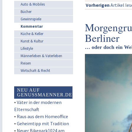
Auto & Mobiles
Vorherigen
Artikel le
Bücher
Gewinnspiele
Morgengruß
Kommentar
Berliner
Küche & Keller
Kunst & Kultur
… oder doch ein We
Lifestyle
Männerleben & Vaterleben
Reisen
Wirtschaft & Recht
NEU AUF
GENUSSMAENNER.DE
▪
Väter in der modernen
Elternschaft
▪
Raus aus dem Homeoffice
▪
Geheimtipp mit Tradition
▪
Neuer Bikepark1024 am