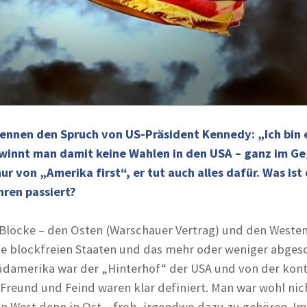
kennen den Spruch von US-Präsident Kennedy: „Ich bin 
ewinnt man damit keine Wahlen in den USA – ganz im Ge
r von „Amerika first“, er tut auch alles dafür. Was ist 
ren passiert?
Blöcke – den Osten (Warschauer Vertrag) und den Westen
e blockfreien Staaten und das mehr oder weniger abges
Südamerika war der „Hinterhof“ der USA und von der kontr
Freund und Feind waren klar definiert. Man war wohl nich
in West denn in Ost – froh, irgendwo dazu zu gehören. I