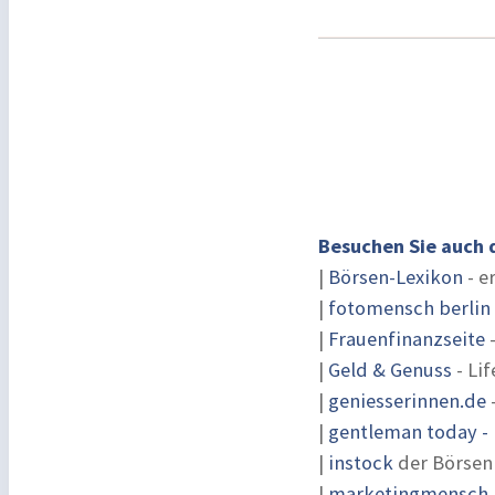
Besuchen Sie auch 
|
Börsen-Lexikon
- e
|
fotomensch berlin
|
Frauenfinanzseite
-
|
Geld & Genuss
- Lif
|
geniesserinnen.de
|
gentleman today - 
|
instock
der Börsen
|
marketingmensch |