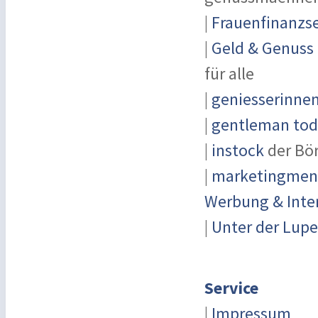
|
Frauenfinanzse
|
Geld & Genuss
für alle
|
geniesserinne
|
gentleman toda
|
instock
der Bö
|
marketingmensc
Werbung & Inte
|
Unter der Lupe
Service
|
Impressum