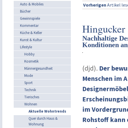
Auto & Mobiles
Vorherigen
Artikel le
Bücher
Gewinnspiele
Hingucker 
Kommentar
Küche & Keller
Nachhaltige De
Kunst & Kultur
Konditionen an
Lifestyle
Hobby
Kosmetik
(djd).
Der bewu
Männergesundheit
Mode
Menschen im Al
Sport
Designermöbeln
Technik
Tierisches
Erscheinungsbi
Wohnen
im Vordergrund
Aktuelle Wohntrends
Rohstoff kann 
Quer durch Haus &
Wohnung