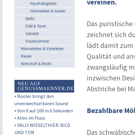
vereinen.
Haushaltsgeräte
Heimwerken & Garten
Berlin
Das puristische
Edel & Teuer
zeichnet sich du
Getestet
Frauenzimmer
lädt damit zum
Männerleben & Vaterleben
Qualität und an
Reisen
Wirtschaft & Recht
zwangsläufig mi
inzwischen Desi
NEU AUF
Abstriche bei M
GENUSSMAENNER.DE
▪
Rooler bringt den
unverwechselbaren Sound
Bezahlbare Möb
▪
Von 0 auf 100 in 6 Sekunden
▪
Alles im Fluss
▪
VALLY WIESELTHIER: BILD
Das schwäbisch
UND TON