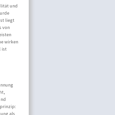
lität und
wurde
t liegt
s von
eisten
me wirken
 ist
pannung
ht,
und
prinzip:
kung als