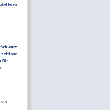
ikel lesen
: Schwarz
 zeitlose
 für
e
hren