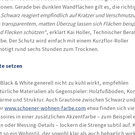
ionen. Gerade bei dunklen Wandflächen gilt es, die richti
„Schwarz reagiert empfindlich auf Kratzer und Verschmutz
 transparentem, matten Überzug lassen sich Flächen beisp
nd Flecken schützen“
, erklärt Kai Holler, Technischer Bera
e. Der Schutz wird einfach mit einem Kurzflor-Roller
nötigt rund sechs Stunden zum Trocknen.
te setzen
Black & White generell nicht zu kühl wirkt, empfehlen
türliche Materialien als Gegenspieler: Holzfußböden, Ko
ärme und Struktur. Auch Grautöne zwischen Schwarz un
er
www.schoener-wohnen-farbe.com
etwa finden sich vie
soires in einer zusätzlichen Akzentfarbe – zum Beispiel e
ün oder Messing-Details – lockern die Strenge subtil auf. 
 so ein Wohnstil, der sowohl klar als auch behaglich wir