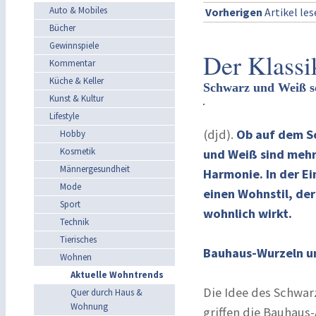
Auto & Mobiles
Vorherigen
Artikel le
Bücher
Gewinnspiele
Der Klassi
Kommentar
Küche & Keller
Schwarz und Weiß sch
Kunst & Kultur
Lifestyle
(djd).
Ob auf dem Sc
Hobby
Kosmetik
und Weiß sind mehr 
Männergesundheit
Harmonie. In der Ei
Mode
einen Wohnstil, der
Sport
wohnlich wirkt.
Technik
Tierisches
Bauhaus-Wurzeln u
Wohnen
Aktuelle Wohntrends
Die Idee des Schwarz
Quer durch Haus &
Wohnung
griffen die Bauhaus-