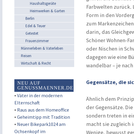
Haushaltsgeräte
Farbwelten zurück. 
Heimwerken & Garten
Form in den Vorderg
Berlin
zum Markenzeichen m
Edel & Teuer
darin, das Gleichge
Getestet
Schöner Wohnen-Farb
Frauenzimmer
oder Nischen in Sch
Männerleben & Vaterleben
Reisen
dagegen wie eine Büh
Wirtschaft & Recht
wandelbar – je nach
Gegensätze, die si
NEU AUF
GENUSSMAENNER.DE
▪
Väter in der modernen
Ähnlich dem Prinzip
Elternschaft
der Gegensätze. Die
▪
Raus aus dem Homeoffice
sondern treten in ei
▪
Geheimtipp mit Tradition
macht sie zugleich i
▪
Neuer Bikepark1024 am
Ochsenkopf im
Wenige, bewusst ges