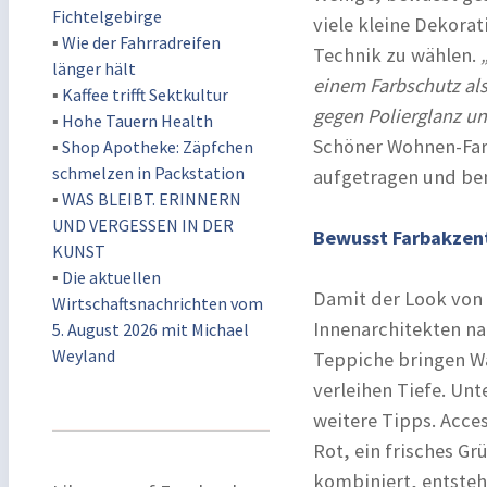
Fichtelgebirge
viele kleine Dekorat
▪
Wie der Fahrradreifen
Technik zu wählen.
länger hält
einem Farbschutz als
▪
Kaffee trifft Sektkultur
gegen Polierglanz u
▪
Hohe Tauern Health
Schöner Wohnen-Farb
▪
Shop Apotheke: Zäpfchen
schmelzen in Packstation
aufgetragen und be
▪
WAS BLEIBT. ERINNERN
UND VERGESSEN IN DER
Bewusst Farbakzen
KUNST
▪
Die aktuellen
Damit der Look von 
Wirtschaftsnachrichten vom
Innenarchitekten na
5. August 2026 mit Michael
Weyland
Teppiche bringen W
verleihen Tiefe. Unt
weitere Tipps. Acces
Rot, ein frisches Gr
kombiniert, entsteht