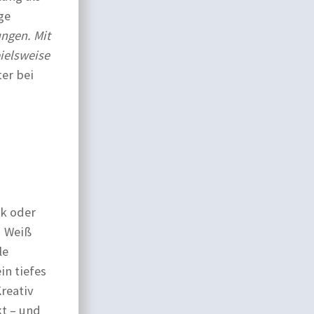
ge
ungen. Mit
ielsweise
ter bei
rk oder
d Weiß
le
in tiefes
Kreativ
kt – und