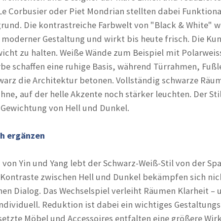
Le Corbusier oder Piet Mondrian stellten dabei Funktiona
rund. Die kontrastreiche Farbwelt von "Black & White" 
oderner Gestaltung und wirkt bis heute frisch. Die Kuns
wicht zu halten. Weiße Wände zum Beispiel mit Polarweis
e schaffen eine ruhige Basis, während Türrahmen, Fußl
warz die Architektur betonen. Vollständig schwarze Räu
ne, auf der helle Akzente noch stärker leuchten. Der Stil
 Gewichtung von Hell und Dunkel.
ch ergänzen
 von Yin und Yang lebt der Schwarz-Weiß-Stil von der S
 Kontraste zwischen Hell und Dunkel bekämpfen sich nic
nen Dialog. Das Wechselspiel verleiht Räumen Klarheit – 
ndividuell. Reduktion ist dabei ein wichtiges Gestaltungs
etzte Möbel und Accessoires entfalten eine größere Wir