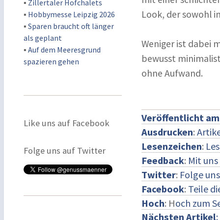
▪
Zillertaler Hofchalets
Look, der sowohl i
▪
Hobbymesse Leipzig 2026
▪
Sparen braucht oft länger
als geplant
Weniger ist dabei m
▪
Auf dem Meeresgrund
bewusst minimalist
spazieren gehen
ohne Aufwand.
Veröffentlicht am
Like uns auf Facebook
Ausdrucken
:
Artik
Lesenzeichen
:
Les
Folge uns auf Twitter
Feedback
:
Mit un
Twitter
:
Folge uns
Facebook
:
Teile d
Hoch
: H
och zum S
Nächsten Artikel
: