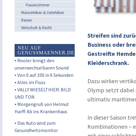
Frauenzimmer
Männerleben & Vaterleben
Reisen
Wirtschaft & Recht
Streifen sind zurü
Business oder brei
NEU AUF
GENUSSMAENNER.DE
Gestreifte Hemden
▪
Rooler bringt den
Kleiderschrank.
unverwechselbaren Sound
▪
Von 0 auf 100 in 6 Sekunden
Dazu wirken vertika
▪
Alles im Fluss
▪
VALLY WIESELTHIER: BILD
Olymp setzt dabei a
UND TON
ultimativ maritime
▪
Morgengruß von Helmut
Harff: Ab ins Krankenhaus
In dieser Saison tr
▪
Das Auto wird zum
Kombinationen – et
Gesundheitsmonitor
mit einer schlicht