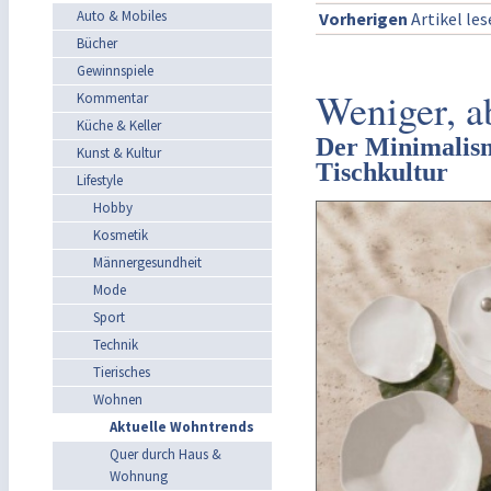
Auto & Mobiles
Vorherigen
Artikel le
Bücher
Gewinnspiele
Weniger, a
Kommentar
Küche & Keller
Der Minimalismu
Kunst & Kultur
Tischkultur
Lifestyle
Hobby
Kosmetik
Männergesundheit
Mode
Sport
Technik
Tierisches
Wohnen
Aktuelle Wohntrends
Quer durch Haus &
Wohnung