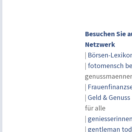
Besuchen Sie a
Netzwerk
|
Börsen-Lexiko
|
fotomensch be
genussmaenner
|
Frauenfinanzse
|
Geld & Genuss
für alle
|
geniesserinne
|
gentleman toda