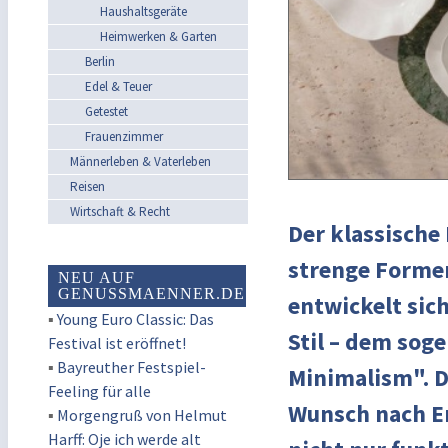
Haushaltsgeräte
Heimwerken & Garten
Berlin
Edel & Teuer
Getestet
Frauenzimmer
Männerleben & Vaterleben
Reisen
Wirtschaft & Recht
Der klassische
strenge Formen
NEU AUF
GENUSSMAENNER.DE
entwickelt si
▪
Young Euro Classic: Das
Stil – dem so
Festival ist eröffnet!
▪
Bayreuther Festspiel-
Minimalism". D
Feeling für alle
Wunsch nach E
▪
Morgengruß von Helmut
Harff: Oje ich werde alt