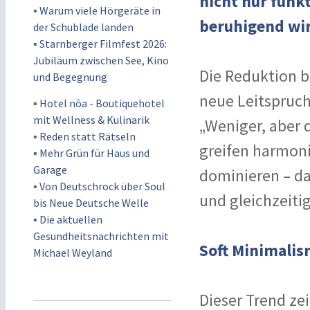
nicht nur funk
▪
Warum viele Hörgeräte in
beruhigend wi
der Schublade landen
▪
Starnberger Filmfest 2026:
Jubiläum zwischen See, Kino
Die Reduktion b
und Begegnung
neue Leitspruch
▪
Hotel nōa - Boutiquehotel
mit Wellness & Kulinarik
„Weniger, aber 
▪
Reden statt Rätseln
greifen harmoni
▪
Mehr Grün für Haus und
Garage
dominieren – da
▪
Von Deutschrock über Soul
und gleichzeiti
bis Neue Deutsche Welle
▪
Die aktuellen
Gesundheitsnachrichten mit
Soft Minimalis
Michael Weyland
Dieser Trend zei