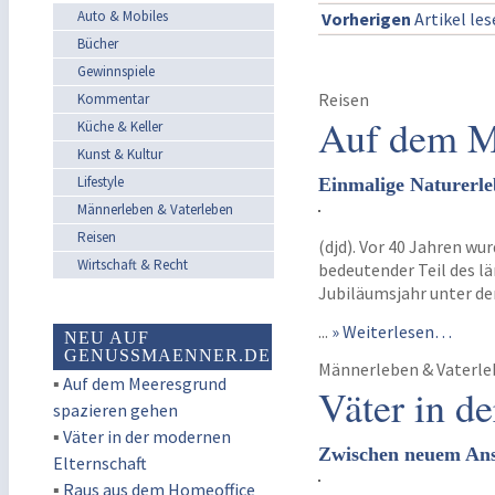
Auto & Mobiles
Vorherigen
Artikel le
Bücher
Gewinnspiele
Reisen
Kommentar
Auf dem M
Küche & Keller
Kunst & Kultur
Lifestyle
Einmalige Naturerle
Männerleben & Vaterleben
Reisen
(djd). Vor 40 Jahren w
Wirtschaft & Recht
bedeutender Teil des 
Jubiläumsjahr unter de
...
» Weiterlesen…
NEU AUF
GENUSSMAENNER.DE
Männerleben & Vaterl
▪
Auf dem Meeresgrund
Väter in d
spazieren gehen
▪
Väter in der modernen
Zwischen neuem Ans
Elternschaft
▪
Raus aus dem Homeoffice