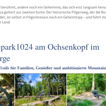
d berühmt, andere noch ein Geheimnis, das sich erst langsam heru
a gehört zur zweiten Sorte: Der historische Pilgerweg, der die N
t, ist selbst in Pilgerkreisen noch ein Geheimtipp – und führt m
r Land.
epark1024 am Ochsenkopf im
rge
rails für Familien, Genießer und ambitionierte Mountain