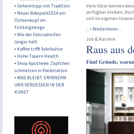
▪
Geheimtipp mit Tradition
Viele Väter kennen dies
verfügbar bleiben. Doch
▪
Neuer Bikepark1024 am
sich im eigenen Inner
Ochsenkopf im
Fichtelgebirge
...
» Weiterlesen…
▪
Wie der Fahrradreifen
Job & Karriere
länger hält
Raus aus 
▪
Kaffee trifft Sektkultur
▪
Hohe Tauern Health
Fünf Gründe, warum 
▪
Shop Apotheke: Zäpfchen
schmelzen in Packstation
▪
WAS BLEIBT. ERINNERN
UND VERGESSEN IN DER
KUNST