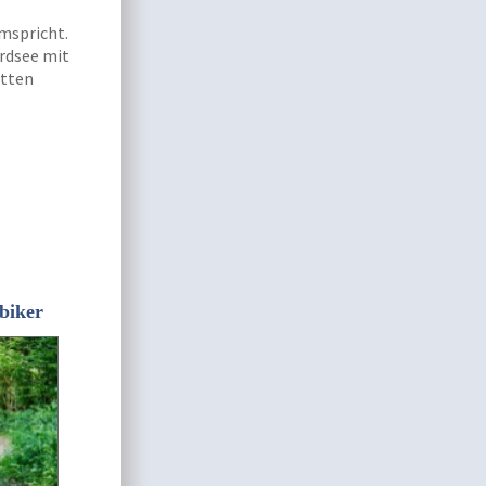
mspricht.
ordsee mit
itten
biker