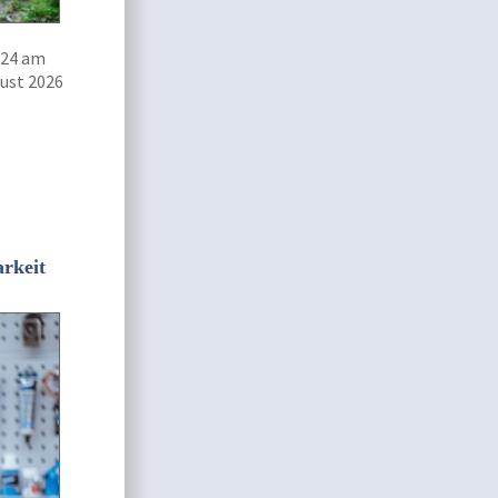
024 am
ust 2026
arkeit