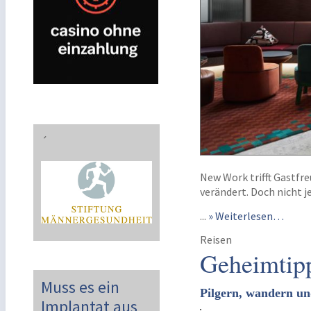
´
New Work trifft Gastfr
verändert. Doch nicht j
...
» Weiterlesen…
Reisen
Geheimtipp
Muss es ein
Pilgern, wandern u
Implantat aus