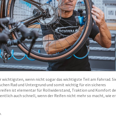
r wichtigsten, wenn nicht sogar das wichtigste Teil am Fahrrad. Sie
schen Rad und Untergrund und somit wichtig für ein sicheres
eifen ist elementar für Rollwiderstand, Traktion und Komfort de
ntlich auch schnell, wenn der Reifen nicht mehr so macht, wie er 
.