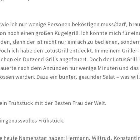
r wie ich nur wenige Personen beköstigen muss/darf, bra
ion noch einen großen Kugelgrill. Ich könnte mich für ein
iden, denn der ist nicht nur einfach zu bedienen, sonder
Doch ich habe den LotusGrill entdeckt. In meinem Griller
hon ein Dutzend Grills angefeuert. Doch der LotusGrill i
 dauerte nach dem Anzünden nur wenige Minuten und das 
ssen werden. Dazu ein bunter, gesunder Salat – was wil
Mein Frühstück mit der Besten Frau der Welt.
in genussvolles Frühstück.
die heute Namenstag haben: Hermann, Wiltrud, Konstanti