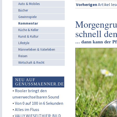
Auto & Mobiles
Vorherigen
Artikel le
Bücher
Gewinnspiele
Morgengru
Kommentar
schnell den
Küche & Keller
Kunst & Kultur
… dann kann der P
Lifestyle
Männerleben & Vaterleben
Reisen
Wirtschaft & Recht
NEU AUF
GENUSSMAENNER.DE
▪
Rooler bringt den
unverwechselbaren Sound
▪
Von 0 auf 100 in 6 Sekunden
▪
Alles im Fluss
▪
VALLY WIESELTHIER: BILD