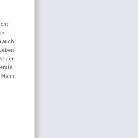
ucht
en
n auch
-Leben
st der
erste
l Mann
n