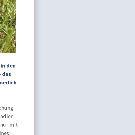
 in den
o das
merlich
schung
Radler
 nur mit
ines