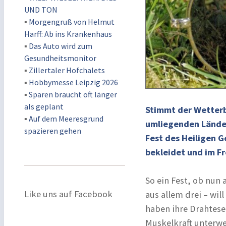
UND TON
▪
Morgengruß von Helmut
Harff: Ab ins Krankenhaus
▪
Das Auto wird zum
Gesundheitsmonitor
▪
Zillertaler Hofchalets
▪
Hobbymesse Leipzig 2026
▪
Sparen braucht oft länger
als geplant
Stimmt der Wetterbe
▪
Auf dem Meeresgrund
umliegenden Länder
spazieren gehen
Fest des Heiligen G
bekleidet und im Fr
So ein Fest, ob nun 
Like uns auf Facebook
aus allem drei – will
haben ihre Drahtese
Muskelkraft unterweg