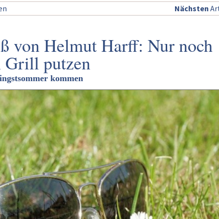
sen
Nächsten
Art
ß von Helmut Harff: Nur noch
 Grill putzen
fingstsommer kommen