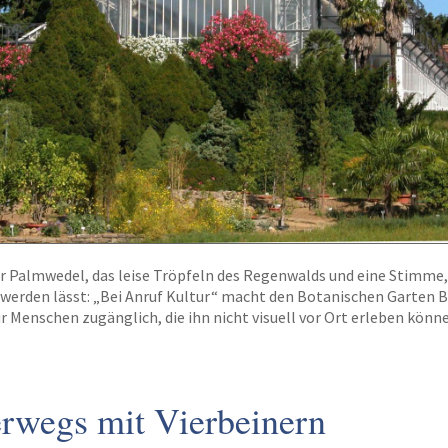
 Palmwedel, das leise Tröpfeln des Regenwalds und eine Stimme, 
werden lässt: „Bei Anruf Kultur“ macht den Botanischen Garten B
 Menschen zugänglich, die ihn nicht visuell vor Ort erleben könn
erwegs mit Vierbeinern