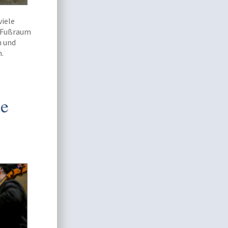
viele
m Fußraum
m und
n.
ie