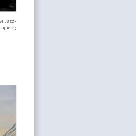
ße Jazz-
eugierig