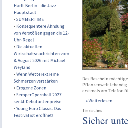
Harff: Berlin - die Jazz-
Hauptstadt
▪
SUMMERTIME
▪
Konsequentere Ahndung
von Verstößen gegen die 12-
Uhr-Regel
▪
Die aktuellen
Wirtschaftsnachrichten vom
8. August 2026 mit Michael
Weyland
▪
Wenn Wetterextreme
Das Rascheln mächtiger
Schmerzen verstärken
Pflanzenwelt lebendig 
▪
Erogene Zonen
erstmals am Telefon für
▪
SemperOpernball 2027
...
» Weiterlesen…
senkt Debütantenpreise
▪
Young Euro Classic: Das
Tierisches
Festival ist eröffnet!
Sicher unt