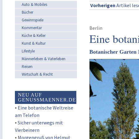
Auto & Mobiles
Vorherigen
Artikel le
Bücher
Gewinnspiele
Berlin
Kommentar
Eine botan
Küche & Keller
Kunst & Kultur
Lifestyle
Botanischer Garten
Männerleben & Vaterleben
Reisen
Wirtschaft & Recht
NEU AUF
GENUSSMAENNER.DE
▪
Eine botanische Weltreise
am Telefon
▪
Sicher unterwegs mit
Vierbeinern
▪
Morgengruß von Helmut