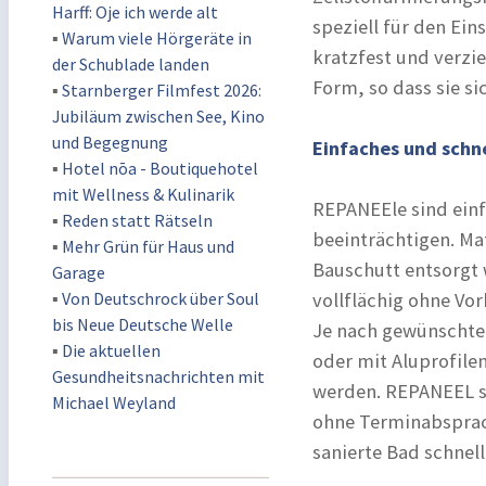
Harff: Oje ich werde alt
speziell für den Ein
▪
Warum viele Hörgeräte in
kratzfest und verzi
der Schublade landen
Form, so dass sie s
▪
Starnberger Filmfest 2026:
Jubiläum zwischen See, Kino
und Begegnung
Einfaches und schn
▪
Hotel nōa - Boutiquehotel
mit Wellness & Kulinarik
REPANEEle sind einf
▪
Reden statt Rätseln
beeinträchtigen. Ma
▪
Mehr Grün für Haus und
Bauschutt entsorgt 
Garage
▪
Von Deutschrock über Soul
vollflächig ohne Vo
bis Neue Deutsche Welle
Je nach gewünschter
▪
Die aktuellen
oder mit Aluprofile
Gesundheitsnachrichten mit
werden. REPANEEL st
Michael Weyland
ohne Terminabsprach
sanierte Bad schnel