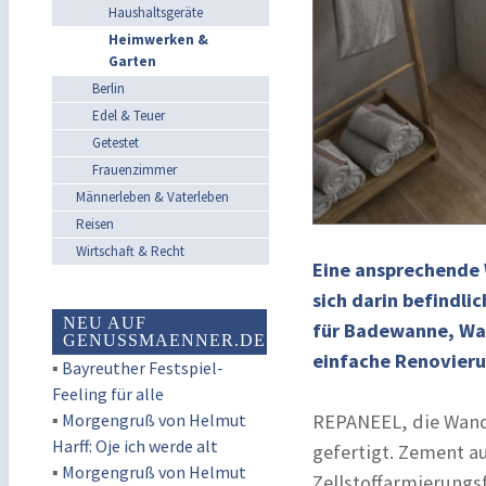
Haushaltsgeräte
Heimwerken &
Garten
Berlin
Edel & Teuer
Getestet
Frauenzimmer
Männerleben & Vaterleben
Reisen
Wirtschaft & Recht
Eine ansprechende 
sich darin befindl
NEU AUF
für Badewanne, Was
GENUSSMAENNER.DE
einfache Renovieru
▪
Bayreuther Festspiel-
Feeling für alle
▪
Morgengruß von Helmut
REPANEEL, die Wand
Harff: Oje ich werde alt
gefertigt. Zement a
▪
Morgengruß von Helmut
Zellstoffarmierungsf