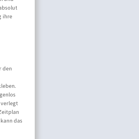
 absolut
 ihre
r den
kleben.
ugenlos
 verlegt
Zeitplan
 kann das