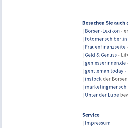
Besuchen Sie auch 
|
Börsen-Lexikon
- e
|
fotomensch berlin
|
Frauenfinanzseite
-
|
Geld & Genuss
- Lif
|
geniesserinnen.de
|
gentleman today - 
|
instock
der Börsen
|
marketingmensch |
|
Unter der Lupe
bew
Service
|
Impressum