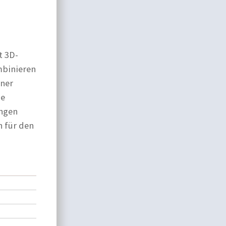
t 3D-
mbinieren
iner
ie
ingen
 für den