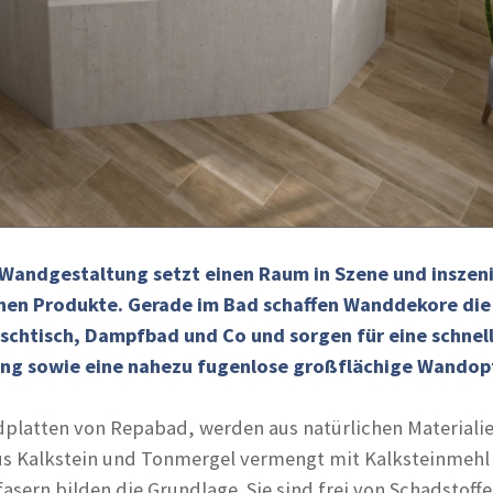
Wandgestaltung setzt einen Raum in Szene und inszeni
ichen Produkte. Gerade im Bad schaffen Wanddekore die 
chtisch, Dampfbad und Co und sorgen für eine schnel
ng sowie eine nahezu fugenlose großflächige Wandopt
platten von Repabad, werden aus natürlichen Materiali
us Kalkstein und Tonmergel vermengt mit Kalksteinmehl
asern bilden die Grundlage. Sie sind frei von Schadstoff