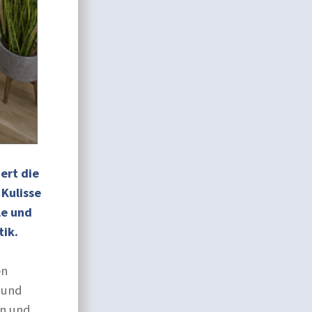
ert die
Kulisse
le und
ik.
en
 und
en und