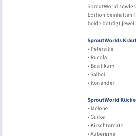
SproutWorld sowie v
Edition beinhalten f
beide beträgt jeweil
SproutWorlds Kräut
• Petersilie
• Rucola
• Basilikum
• Salbei
• Koriander
SproutWorld Küche
• Melone
• Gurke
• Kirschtomate
• Aubergine