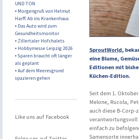
UND TON
▪
Morgengruß von Helmut
Harff: Ab ins Krankenhaus
▪
Das Auto wird zum
Gesundheitsmonitor
▪
Zillertaler Hofchalets
▪
Hobbymesse Leipzig 2026
SproutWorld
, beka
▪
Sparen braucht oft länger
eine Blume, Gemüse
als geplant
Editionen mit bishe
▪
Auf dem Meeresgrund
Küchen-Edition.
spazieren gehen
Seit dem 1. Oktober
Melone, Rucola, Pete
auch diese B-Corp-ze
Like uns auf Facebook
verantwortungsvoll 
einfach zu befolgen
Samensorte innerhal
Folge uns auf Twitter