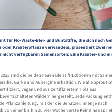
nnt für No-Waste-Blei- und Buntstifte, die sich nach Ge
 oder Kräuterpflanze verwandeln, präsentiert zwei ne
r nicht verfügbaren Samensorten: Eine Kräuter- und ei
 2023 sind die beiden neuen Bleistift-Editionen mit Same
rsilie, Gurke und Aubergine erhältlich. Wie alle Sprout-St
rtifiziert, vegan und aus zertifiziertem Holz aus
bewirtschafteten Wäldern hergestellt. Jede Packung enth
de Pflanzanleitung, mit der die Benutzer:innen je nach
b von einer bis hin zu vier Wochen erste Keimlinge spri