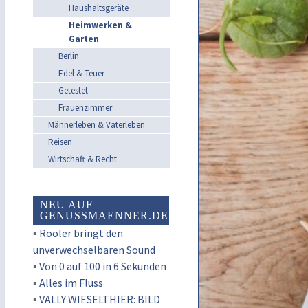
Haushaltsgeräte
Heimwerken &
Garten
Berlin
Edel & Teuer
Getestet
Frauenzimmer
Männerleben & Vaterleben
Reisen
Wirtschaft & Recht
NEU AUF
GENUSSMAENNER.DE
▪
Rooler bringt den
unverwechselbaren Sound
▪
Von 0 auf 100 in 6 Sekunden
▪
Alles im Fluss
▪
VALLY WIESELTHIER: BILD