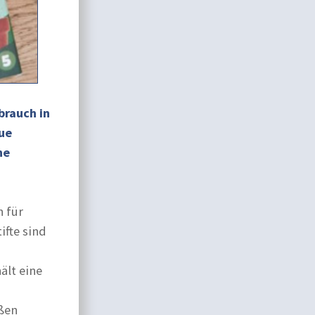
brauch in
ue
ne
n für
ifte sind
ält eine
eßen