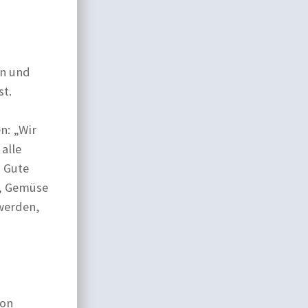
en und
st.
n: „Wir
alle
s Gute
r, Gemüse
 werden,
von