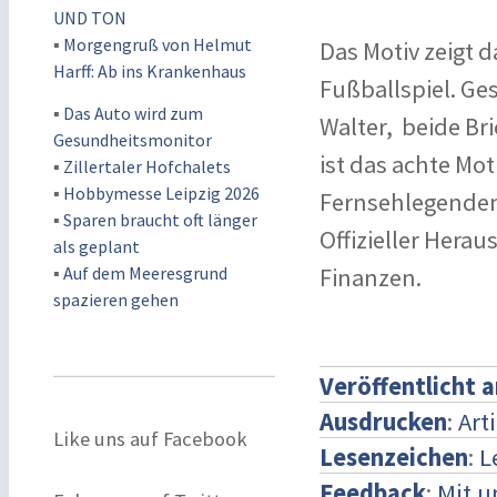
UND TON
▪
Morgengruß von Helmut
Das Motiv zeigt 
Harff: Ab ins Krankenhaus
Fußballspiel. Ge
▪
Das Auto wird zum
Walter, beide Br
Gesundheitsmonitor
ist das achte Mo
▪
Zillertaler Hofchalets
▪
Hobbymesse Leipzig 2026
Fernsehlegenden"
▪
Sparen braucht oft länger
Offizieller Hera
als geplant
▪
Auf dem Meeresgrund
Finanzen.
spazieren gehen
Veröffentlicht 
Ausdrucken
:
Art
Like uns auf Facebook
Lesenzeichen
:
L
Feedback
:
Mit 