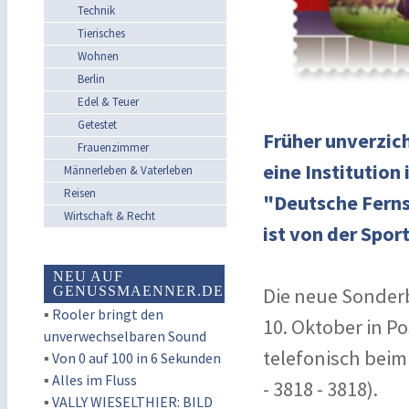
Technik
Tierisches
Wohnen
Berlin
Edel & Teuer
Getestet
Früher unverzic
Frauenzimmer
eine Institution
Männerleben & Vaterleben
Reisen
"Deutsche Ferns
Wirtschaft & Recht
ist von der Spor
NEU AUF
GENUSSMAENNER.DE
Die neue Sonderb
▪
Rooler bringt den
10. Oktober in Po
unverwechselbaren Sound
telefonisch beim 
▪
Von 0 auf 100 in 6 Sekunden
▪
Alles im Fluss
- 3818 - 3818).
▪
VALLY WIESELTHIER: BILD