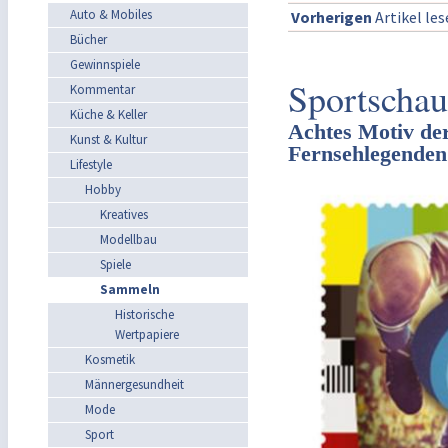
Auto & Mobiles
Vorherigen
Artikel le
Bücher
Gewinnspiele
Sportscha
Kommentar
Küche & Keller
Achtes Motiv der
Kunst & Kultur
Fernsehlegende
Lifestyle
Hobby
Kreatives
Modellbau
Spiele
Sammeln
Historische
Wertpapiere
Kosmetik
Männergesundheit
Mode
Sport