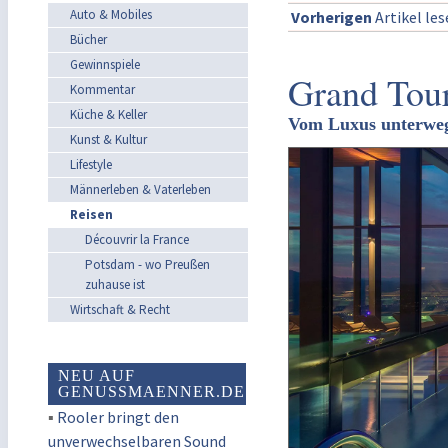
Auto & Mobiles
Vorherigen
Artikel le
Bücher
Gewinnspiele
Grand Tou
Kommentar
Küche & Keller
Vom Luxus unterweg
Kunst & Kultur
Lifestyle
Männerleben & Vaterleben
Reisen
Découvrir la France
Potsdam - wo Preußen
zuhause ist
Wirtschaft & Recht
NEU AUF
GENUSSMAENNER.DE
▪
Rooler bringt den
unverwechselbaren Sound