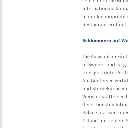
seine moderne Küche
Internationale kuli
in der kosmopolitisc
Restaurant eröffnet.
Schlummern auf Wol
Die Auswahl an Fünf-
of Switzerland ist 
preisgekrönter Arch
Am Genfersee verfüh
und Sterneküche von
Vierwaldstättersee 
der schönsten Infin
Palace, das seit übe
Gstaad mit seinem Si