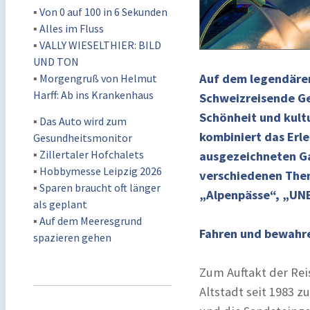
▪
Von 0 auf 100 in 6 Sekunden
▪
Alles im Fluss
▪
VALLY WIESELTHIER: BILD
UND TON
Auf dem legendäre
▪
Morgengruß von Helmut
Harff: Ab ins Krankenhaus
Schweizreisende Ge
Schönheit und kultu
▪
Das Auto wird zum
kombiniert das Erle
Gesundheitsmonitor
▪
Zillertaler Hofchalets
ausgezeichneten Ga
▪
Hobbymesse Leipzig 2026
verschiedenen The
▪
Sparen braucht oft länger
„Alpenpässe“, „UNE
als geplant
▪
Auf dem Meeresgrund
Fahren und bewahr
spazieren gehen
Zum Auftakt der Rei
Altstadt seit 1983