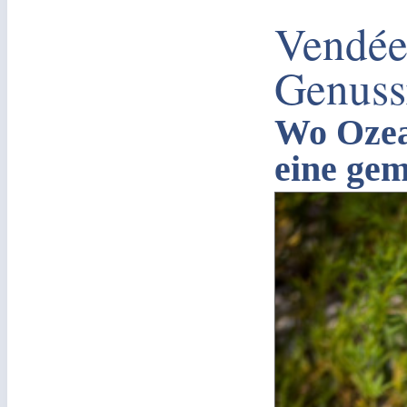
Vendée 
Genussr
Wo Ozea
eine ge