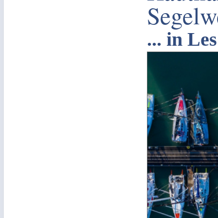
Segelw
... in L