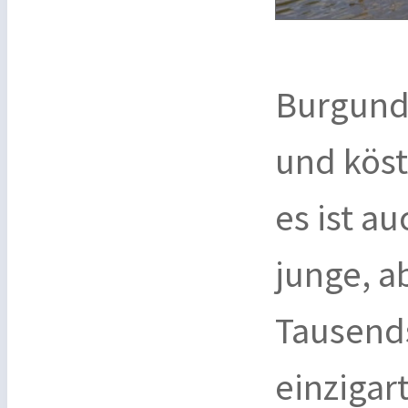
Burgund 
und köst
es ist au
junge, a
Tausends
einzigar