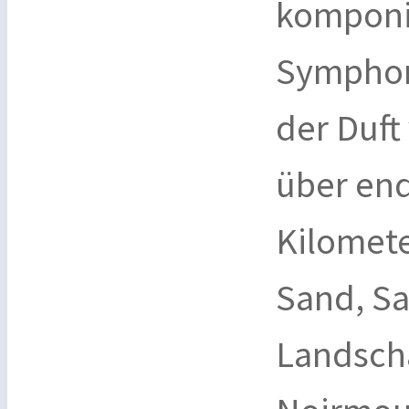
komponie
Symphon
der Duft
über end
Kilomete
Sand, Sa
Landscha