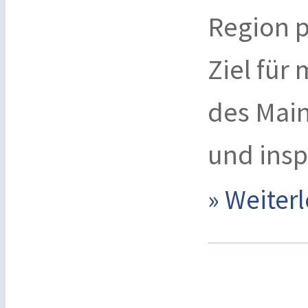
Region p
Ziel für
des Mai
und insp
» Weite