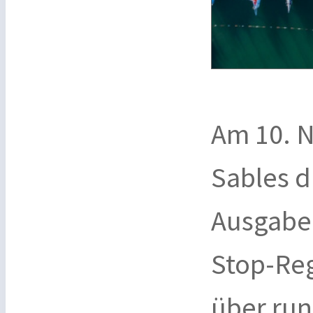
Am 10. N
Sables d
Ausgabe 
Stop-Reg
über run