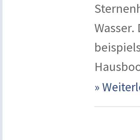
Sternen
Wasser. 
beispiel
Hausboo
» Weite