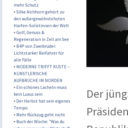
mehr Schutz
▪
Silke Aichhorn gehört zu
den außergewöhnlichsten
Harfen-Solistinnen der Welt
▪
Golf, Genuss &
Regeneration in Zell am See
▪
B4P von Zweibrüder:
Lichtstarker Beifahrer für
alle Fälle
▪
MODERNE TRIFFT KÜSTE –
KÜNSTLERISCHE
AUFBRÜCHE IM NORDEN
▪
Ein schönes Lächeln muss
Der jüngs
kein Luxus sein
▪
Der Herbst hat sein eigenes
Präsiden
Tempo
▪
Mehr Rückzug geht nicht
▪
Buch der Woche: "Was du