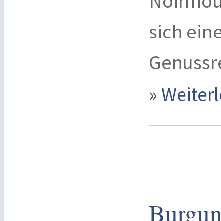
Noirmout
sich ein
Genussr
» Weite
Burgun