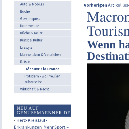
Auto & Mobiles
Vorherigen
Artikel le
Macrons
Bücher
Gewinnspiele
Touris
Kommentar
Küche & Keller
Kunst & Kultur
Wenn ha
Lifestyle
Destinat
Männerleben & Vaterleben
Reisen
Découvrir la France
Potsdam - wo Preußen
zuhause ist
Wirtschaft & Recht
NEU AUF
GENUSSMAENNER.DE
▪
Herz-Kreislauf-
Erkrankungen: Mehr Sport –