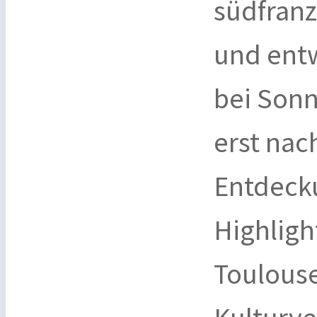
südfranz
und entw
bei Son
erst nac
Entdecku
Highligh
Toulouse