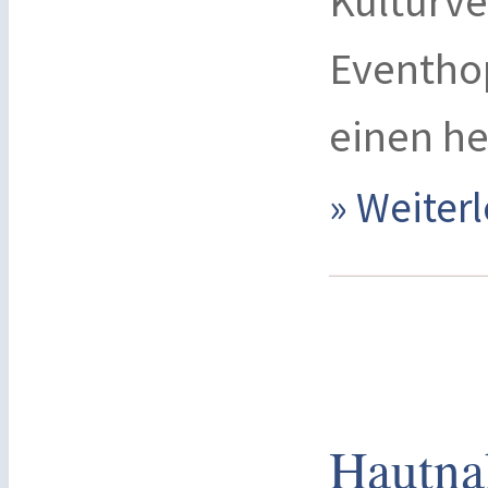
Kulturve
Eventhop
einen he
» Weite
Hautna