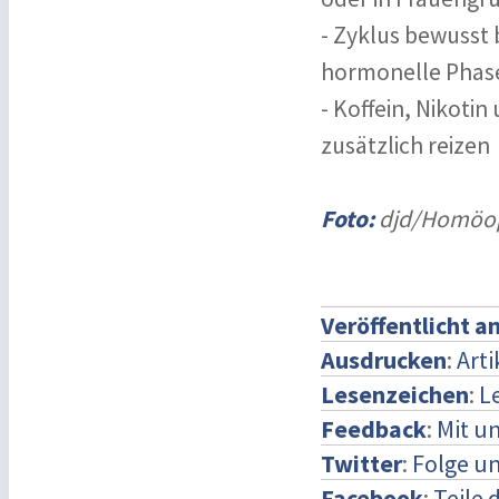
- Zyklus bewusst 
hormonelle Phase
- Koffein, Nikoti
zusätzlich reizen
Foto:
djd/Homöop
Veröffentlicht a
Ausdrucken
:
Art
Lesenzeichen
:
L
Feedback
:
Mit u
Twitter
:
Folge un
Facebook
:
Teile 