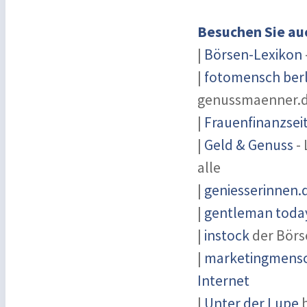
Besuchen Sie au
|
Börsen-Lexikon
|
fotomensch berl
genussmaenner.
|
Frauenfinanzsei
|
Geld & Genuss
- 
alle
|
geniesserinnen.
|
gentleman today
|
instock
der Börs
|
marketingmensch
Internet
|
Unter der Lupe
b