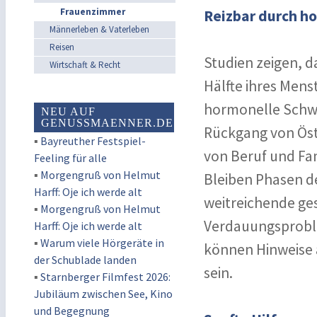
Frauenzimmer
Reizbar durch 
Männerleben & Vaterleben
Reisen
Studien zeigen, d
Wirtschaft & Recht
Hälfte ihres Mens
hormonelle Schwa
NEU AUF
GENUSSMAENNER.DE
Rückgang von Öst
▪
Bayreuther Festspiel-
von Beruf und Fa
Feeling für alle
▪
Morgengruß von Helmut
Bleiben Phasen d
Harff: Oje ich werde alt
weitreichende ge
▪
Morgengruß von Helmut
Verdauungsprobl
Harff: Oje ich werde alt
▪
Warum viele Hörgeräte in
können Hinweise 
der Schublade landen
sein.
▪
Starnberger Filmfest 2026:
Jubiläum zwischen See, Kino
und Begegnung