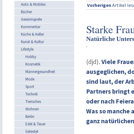
Auto & Mobiles
Vorherigen
Artikel le
Bücher
Gewinnspiele
Starke Fra
Kommentar
Küche & Keller
Natürliche Unters
Kunst & Kultur
Lifestyle
Hobby
(djd).
Viele Frau
Kosmetik
ausgeglichen, do
Männergesundheit
Mode
sind laut, der A
Sport
Partners bringt 
Technik
oder nach Feiera
Tierisches
Wohnen
Was so manche al
Berlin
ganz natürliche
Edel & Teuer
Getestet