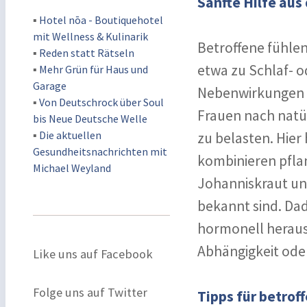
Sanfte Hilfe aus
▪
Hotel nōa - Boutiquehotel
mit Wellness & Kulinarik
Betroffene fühlen 
▪
Reden statt Rätseln
etwa zu Schlaf- o
▪
Mehr Grün für Haus und
Garage
Nebenwirkungen m
▪
Von Deutschrock über Soul
Frauen nach natür
bis Neue Deutsche Welle
▪
Die aktuellen
zu belasten. Hier
Gesundheitsnachrichten mit
kombinieren pflan
Michael Weyland
Johanniskraut un
bekannt sind. Dad
hormonell heraus
Abhängigkeit ode
Like uns auf Facebook
Folge uns auf Twitter
Tipps für betrof