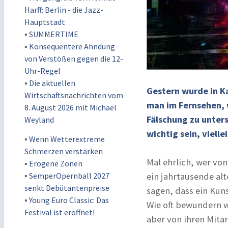
Harff: Berlin - die Jazz-
Hauptstadt
▪
SUMMERTIME
▪
Konsequentere Ahndung
von Verstößen gegen die 12-
Uhr-Regel
▪
Die aktuellen
Gestern wurde in K
Wirtschaftsnachrichten vom
man im Fernsehen, w
8. August 2026 mit Michael
Fälschung zu unter
Weyland
wichtig sein, viell
▪
Wenn Wetterextreme
Schmerzen verstärken
Mal ehrlich, wer vo
▪
Erogene Zonen
▪
SemperOpernball 2027
ein jahrtausende alt
senkt Debütantenpreise
sagen, dass ein Kuns
▪
Young Euro Classic: Das
Wie oft bewundern w
Festival ist eröffnet!
aber von ihren Mita