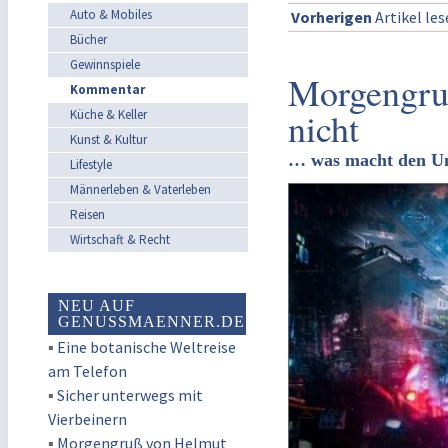
Auto & Mobiles
Vorherigen
Artikel le
Bücher
Gewinnspiele
Morgengruß
Kommentar
nicht
Küche & Keller
Kunst & Kultur
… was macht den Un
Lifestyle
Männerleben & Vaterleben
Reisen
Wirtschaft & Recht
NEU AUF
GENUSSMAENNER.DE
▪
Eine botanische Weltreise
am Telefon
▪
Sicher unterwegs mit
Vierbeinern
▪
Morgengruß von Helmut